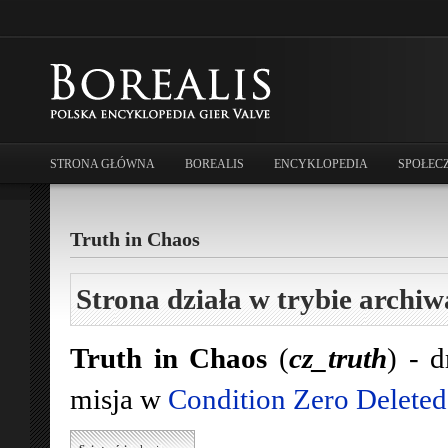
STRONA GŁÓWNA
BOREALIS
ENCYKLOPEDIA
SPOŁEC
Truth in Chaos
Strona działa w trybie archiw
Truth in Chaos
(
cz_truth
) - 
misja w
Condition Zero Deleted