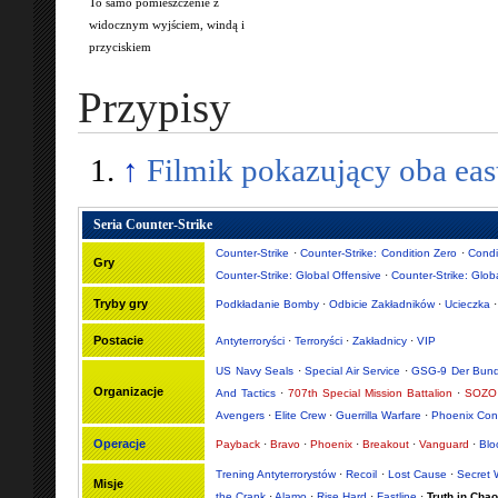
To samo pomieszczenie z
widocznym wyjściem, windą i
przyciskiem
Przypisy
↑
Filmik pokazujący oba eas
Seria Counter-Strike
Counter-Strike
·
Counter-Strike: Condition Zero
·
Condi
Gry
Counter-Strike: Global Offensive
·
Counter-Strike: Glob
Tryby gry
Podkładanie Bomby
·
Odbicie Zakładników
·
Ucieczka
Postacie
Antyterroryści
·
Terroryści
·
Zakładnicy
·
VIP
US Navy Seals
·
Special Air Service
·
GSG-9 Der Bund
Organizacje
And Tactics
·
707th Special Mission Battalion
·
SOZO 
Avengers
·
Elite Crew
·
Guerrilla Warfare
·
Phoenix Con
Operacje
Payback
·
Bravo
·
Phoenix
·
Breakout
·
Vanguard
·
Bl
Trening Antyterrorystów
·
Recoil
·
Lost Cause
·
Secret 
Misje
the Crank
·
Alamo
·
Rise Hard
·
Fastline
·
Truth in Cha