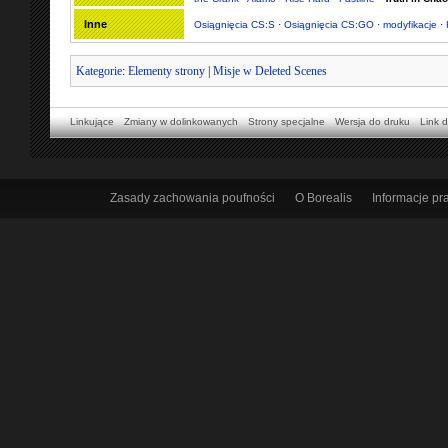
Inne
Osiągnięcia CS:S
·
Osiągnięcia CS:GO
·
modyfikacje
·
Kategorie
:
Elementy strony
|
Misje w Deleted Scenes
Linkujące
Zmiany w dolinkowanych
Strony specjalne
Wersja do druku
Link d
Zasady zachowania poufności
O Borealis
Informacje p