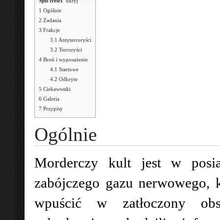
Spis treści
[
ukryj
]
1
Ogólnie
2
Zadania
3
Frakcje
3.1
Antyterroryści
3.2
Terroryści
4
Broń i wyposażenie
4.1
Startowe
4.2
Odkryte
5
Ciekawostki
6
Galeria
7
Przypisy
Ogólnie
Morderczy kult jest w posi
zabójczego gazu nerwowego, k
wpuścić w zatłoczony obsz