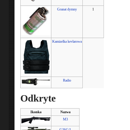
Granat dymny
1
Kamizelka kevlarowa
Radio
Odkryte
Ikonka
Nazwa
M3
G3SG/1