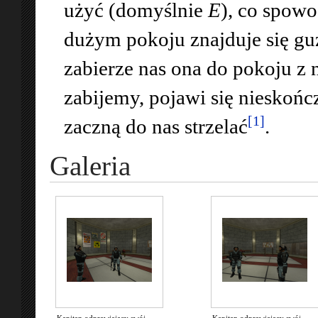
użyć (domyślnie
E
), co spowo
dużym pokoju znajduje się gu
zabierze nas ona do pokoju z n
zabijemy, pojawi się nieskońc
[1]
zaczną do nas strzelać
.
Galeria
Kapitan odprawiający swój
Kapitan odprawiający swój