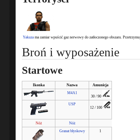
Yakuza
ma zamiar wpuścić gaz nerwowy do zatłoczonego obszaru. Przetrzymują
Broń i wyposażenie
Startowe
Ikonka
Nazwa
Amunicja
M4A1
30 / 90
USP
12 / 100
Nóż
Nóż
Granat błyskowy
1