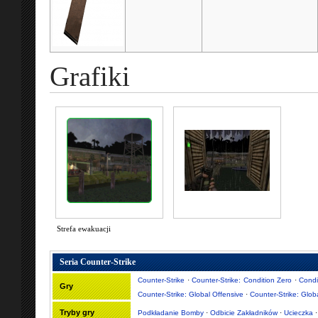
Grafiki
Strefa ewakuacji
Seria Counter-Strike
Counter-Strike
·
Counter-Strike: Condition Zero
·
Condi
Gry
Counter-Strike: Global Offensive
·
Counter-Strike: Glob
Tryby gry
Podkładanie Bomby
·
Odbicie Zakładników
·
Ucieczka