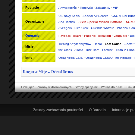
Postacie
Antyterroryści
·
Terroryści
·
Zakładnicy
·
VIP
US Navy Seals
·
Special Air Service
·
GSG-9 Der Bund
Organizacje
And Tactics
·
707th Special Mission Battalion
·
SOZO 
Avengers
·
Elite Crew
·
Guerrilla Warfare
·
Phoenix Con
Operacje
Payback
·
Bravo
·
Phoenix
·
Breakout
·
Vanguard
·
Bl
Trening Antyterrorystów
·
Recoil
·
Lost Cause
·
Secret
Misje
the Crank
·
Alamo
·
Rise Hard
·
Fastline
·
Truth in Chao
Inne
Osiągnięcia CS:S
·
Osiągnięcia CS:GO
·
modyfikacje
·
Kategoria
:
Misje w Deleted Scenes
Linkujące
Zmiany w dolinkowanych
Strony specjalne
Wersja do druku
Link d
Zasady zachowania poufności
O Borealis
Informacje p