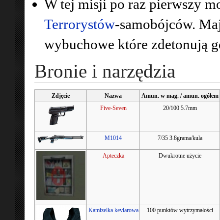
W tej misji po raz pierwszy m
Terrorystów
-samobójców. Maj
wybuchowe które zdetonują gdy
Bronie i narzędzia
Zdjęcie
Nazwa
Amun. w mag. / amun. ogółem
Five-Seven
20/100 5.7mm
M1014
7/35 3.8grama/kula
Apteczka
Dwukrotne użycie
Kamizelka kevlarowa
100 punktów wytrzymałości