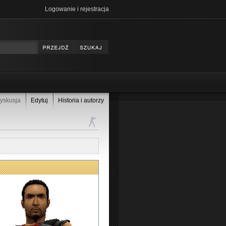
Logowanie i rejestracja
yskusja
Edytuj
Historia i autorzy