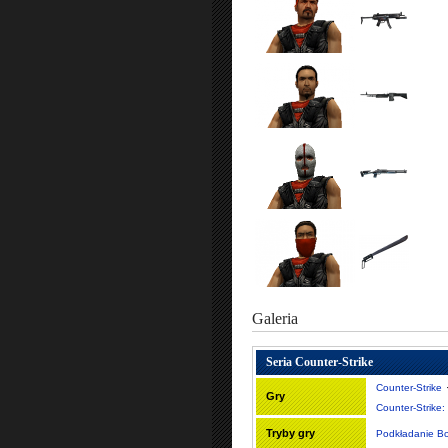
Galeria
Seria Counter-Strike
Counter-Strike
Gry
Counter-Strike:
Tryby gry
Podkładanie B