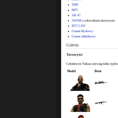
TMP
MP5
AK-47
AWSM
z celownikiem laserowym.
M72 LAW
Granat błyskowy
Granat odłamkowy
Galeria
Terroryści
Członkowie Yakuza używają kilku typów 
Model
Broń