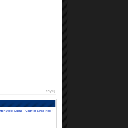
[
edytuj
]
ter-Strike Online
·
Counter-Strike Neo
·