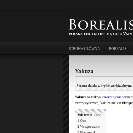
STRONA GŁÓWNA
BOREALIS
Yakuza
Strona działa w trybie archiwalnym. 
Yakuza
to frakcja
terrorystyczna
występu
terrorystycznych, Yakuza nie jest fikcyjn
Spis treści
[
ukryj
]
1
Opis
2
Występowanie
3
Ekwipunek