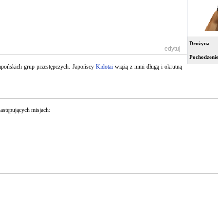
Drużyna
[
edytuj
]
Pochodzeni
apońskich grup przestępczych. Japońscy
Kidotai
wiążą z nimi długą i okrutną
następujących misjach: