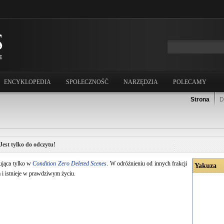
ENCYKLOPEDIA
SPOŁECZNOŚĆ
NARZĘDZIA
POLECAMY
Strona
D
Jest tylko do odczytu!
jąca tylko w
Condition Zero Deleted Scenes
. W odróżnieniu od innych frakcji
Yakuza
a i istnieje w prawdziwym życiu.