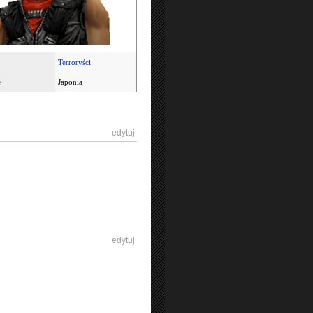
Terroryści
e
Japonia
[
edytuj
]
[
edytuj
]