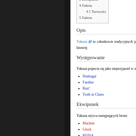
4
Galeria
4.1
Terroryści
5
Galeria
Opis
Yakuza
to członkowie tradycyjnych j
historię.
Występowanie
Yakuza pojawia się jako nieprzyjaciel w 
Hankagai
Fastline
Run!
Truth in Chaos
Ekwipunek
Yakuza używa następujących broni:
Machete
Glock
M1014