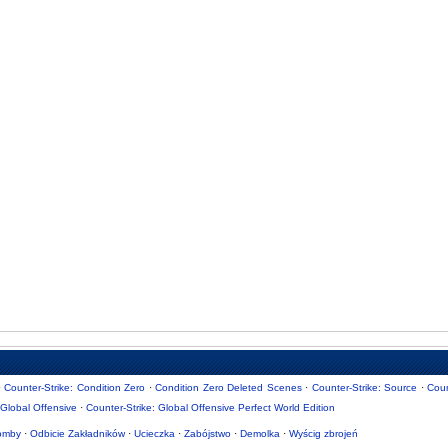
·
Counter-Strike: Condition Zero
·
Condition Zero Deleted Scenes
·
Counter-Strike: Source
·
Coun
 Global Offensive
·
Counter-Strike: Global Offensive Perfect World Edition
omby
·
Odbicie Zakładników
·
Ucieczka
·
Zabójstwo
·
Demolka
·
Wyścig zbrojeń