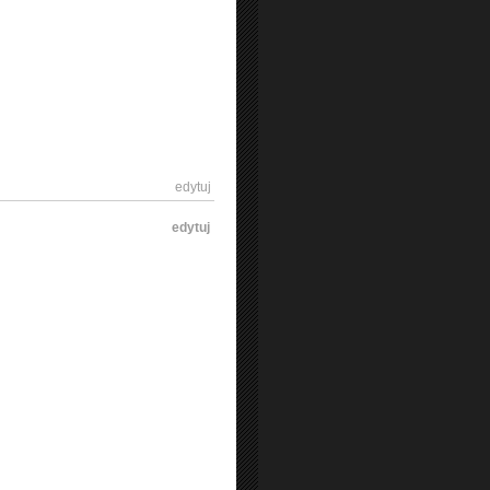
[
edytuj
]
[
edytuj
]