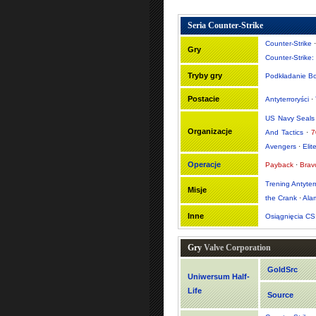
Seria Counter-Strike
Counter-Strike
Gry
Counter-Strike:
Tryby gry
Podkładanie B
Postacie
Antyterroryści
·
US Navy Seals
Organizacje
And Tactics
·
7
Avengers
·
Elit
Operacje
Payback
·
Brav
Trening Antyter
Misje
the Crank
·
Ala
Inne
Osiągnięcia CS
Gry
Valve Corporation
GoldSrc
Uniwersum Half-
Life
Source