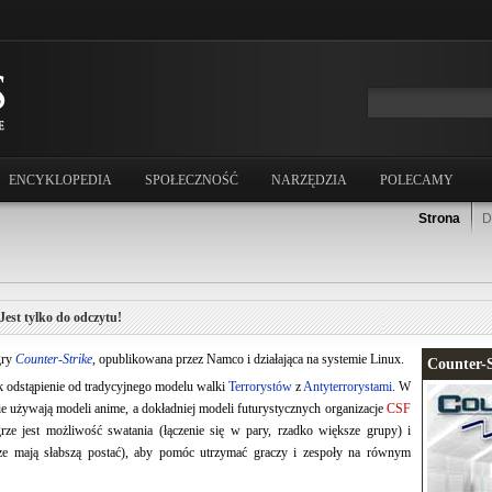
ENCYKLOPEDIA
SPOŁECZNOŚĆ
NARZĘDZIA
POLECAMY
Strona
D
Jest tylko do odczytu!
gry
Counter-Strike
, opublikowana przez Namco i działająca na systemie Linux.
Counter-S
ak odstąpienie od tradycyjnego modelu walki
Terrorystów
z
Antyterrorystami
. W
ie używają modeli anime, a dokładniej modeli futurystycznych organizacje
CSF
ze jest możliwość swatania (łączenie się w pary, rzadko większe grupy) i
cze mają słabszą postać), aby pomóc utrzymać graczy i zespoły na równym