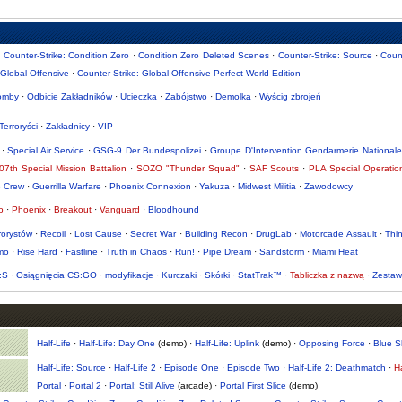
·
Counter-Strike: Condition Zero
·
Condition Zero Deleted Scenes
·
Counter-Strike: Source
·
Coun
 Global Offensive
·
Counter-Strike: Global Offensive Perfect World Edition
omby
·
Odbicie Zakładników
·
Ucieczka
·
Zabójstwo
·
Demolka
·
Wyścig zbrojeń
Terroryści
·
Zakładnicy
·
VIP
·
Special Air Service
·
GSG-9 Der Bundespolizei
·
Groupe D'Intervention Gendarmerie Nationale
07th Special Mission Battalion
·
SOZO "Thunder Squad"
·
SAF Scouts
·
PLA Special Operatio
e Crew
·
Guerrilla Warfare
·
Phoenix Connexion
·
Yakuza
·
Midwest Militia
·
Zawodowcy
o
·
Phoenix
·
Breakout
·
Vanguard
·
Bloodhound
rorystów
·
Recoil
·
Lost Cause
·
Secret War
·
Building Recon
·
DrugLab
·
Motorcade Assault
·
Thin
mo
·
Rise Hard
·
Fastline
·
Truth in Chaos
·
Run!
·
Pipe Dream
·
Sandstorm
·
Miami Heat
:S
·
Osiągnięcia CS:GO
·
modyfikacje
·
Kurczaki
·
Skórki
·
StatTrak™
·
Tabliczka z nazwą
·
Zestaw
Half-Life
·
Half-Life: Day One
(demo) ·
Half-Life: Uplink
(demo) ·
Opposing Force
·
Blue Sh
Half-Life: Source
·
Half-Life 2
·
Episode One
·
Episode Two
·
Half-Life 2: Deathmatch
·
Ha
Portal
·
Portal 2
·
Portal: Still Alive
(arcade) ·
Portal First Slice
(demo)