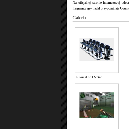
Na oficjalnej stronie internetowej udos
fragmenty gry nadal przypominają Counte
Galeria
Automat do CS:Neo