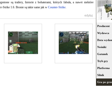
tępnione są trailery, historie z bohaterami, których fabuła, a nawet niektóre
r-Strike 1.6. Bronie są takie same jak w
Counter-Strike
.
[
edytuj
]
Producent
Wydawca
Data wydan
Nośniki
Gatunek
Tryb gry
Platforma
Silnik
Gra po grze