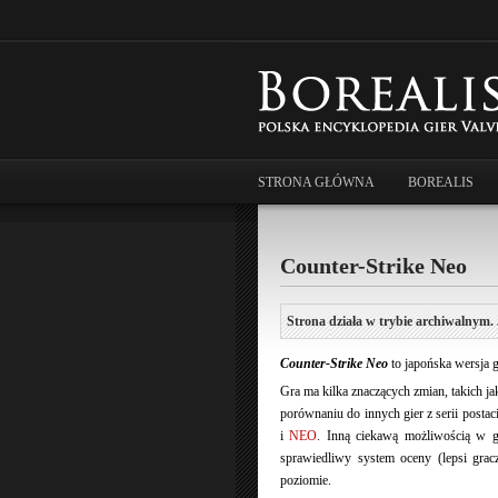
STRONA GŁÓWNA
BOREALIS
Counter-Strike Neo
Strona działa w trybie archiwalnym. 
Counter-Strike Neo
to japońska wersja 
Gra ma kilka znaczących zmian, takich j
porównaniu do innych gier z serii postac
i
NEO
. Inną ciekawą możliwością w gr
sprawiedliwy system oceny (lepsi gra
poziomie.