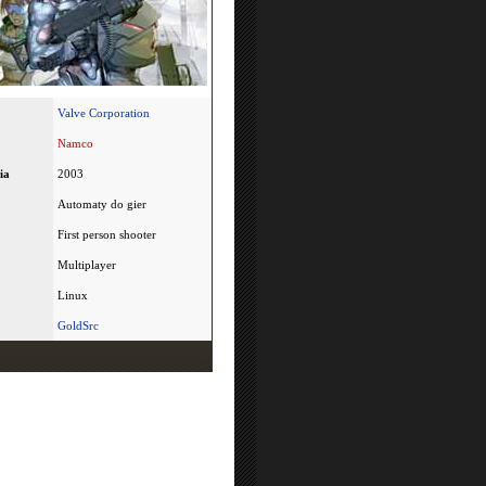
Valve Corporation
Namco
ia
2003
Automaty do gier
First person shooter
Multiplayer
Linux
GoldSrc