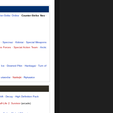
ter-Strike Online
·
Counter-Strike Neo
·
·
Specnaz
·
Kidotai
·
Special Weapons
ns Forces
·
Special Action Team
·
Arctic
 Ice
·
Downed Pilot
·
Hankagai
·
Turn of
 utworów
·
Naklejki
·
Rękawice
ift
·
Decay
·
High Definition Pack
lf-Life 2: Survivor
(arcade)