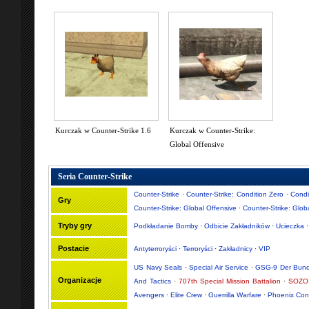
Kurczak w Counter-Strike 1.6
Kurczak w Counter-Strike:
Global Offensive
Seria Counter-Strike
Counter-Strike
·
Counter-Strike: Condition Zero
·
Condi
Gry
Counter-Strike: Global Offensive
·
Counter-Strike: Glob
Tryby gry
Podkładanie Bomby
·
Odbicie Zakładników
·
Ucieczka
Postacie
Antyterroryści
·
Terroryści
·
Zakładnicy
·
VIP
US Navy Seals
·
Special Air Service
·
GSG-9 Der Bund
Organizacje
And Tactics
·
707th Special Mission Battalion
·
SOZO 
Avengers
·
Elite Crew
·
Guerrilla Warfare
·
Phoenix Con