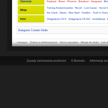
Operacje
Payback
·
Bravo
·
Phoenix
·
Breakout
·
Vanguard
·
Bl
Trening Antyterrorystów
·
Recoil
·
Lost Cause
·
Secret 
Misje
the Crank
·
Alamo
·
Rise Hard
·
Fastline
·
Truth in Chao
Inne
Osiągnięcia CS:S
·
Osiągnięcia CS:GO
·
modyfikacje
·
Kategoria
:
Counter-Strike
Linkujące
Zmiany w dolinkowanych
Strony specjalne
Wersja do druku
Link d
Zasady zachowania poufności
O Borealis
Informacje p