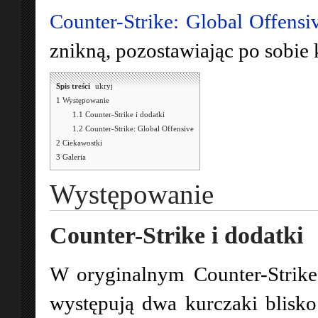
Counter-Strike: Global Offensi
znikną, pozostawiając po sobie
Spis treści
[
ukryj
]
1
Występowanie
1.1
Counter-Strike i dodatki
1.2
Counter-Strike: Global Offensive
2
Ciekawostki
3
Galeria
Występowanie
Counter-Strike i dodatki
W oryginalnym Counter-Strik
występują dwa kurczaki blisko