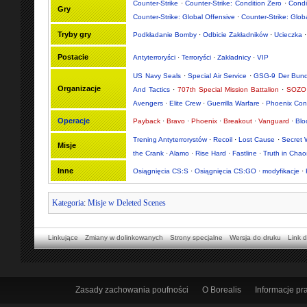
Counter-Strike
·
Counter-Strike: Condition Zero
·
Condi
Gry
Counter-Strike: Global Offensive
·
Counter-Strike: Glob
Tryby gry
Podkładanie Bomby
·
Odbicie Zakładników
·
Ucieczka
Postacie
Antyterroryści
·
Terroryści
·
Zakładnicy
·
VIP
US Navy Seals
·
Special Air Service
·
GSG-9 Der Bund
Organizacje
And Tactics
·
707th Special Mission Battalion
·
SOZO 
Avengers
·
Elite Crew
·
Guerrilla Warfare
·
Phoenix Con
Operacje
Payback
·
Bravo
·
Phoenix
·
Breakout
·
Vanguard
·
Bl
Trening Antyterrorystów
·
Recoil
·
Lost Cause
·
Secret 
Misje
the Crank
·
Alamo
·
Rise Hard
·
Fastline
·
Truth in Chao
Inne
Osiągnięcia CS:S
·
Osiągnięcia CS:GO
·
modyfikacje
·
Kategoria
:
Misje w Deleted Scenes
Linkujące
Zmiany w dolinkowanych
Strony specjalne
Wersja do druku
Link d
Zasady zachowania poufności
O Borealis
Informacje p