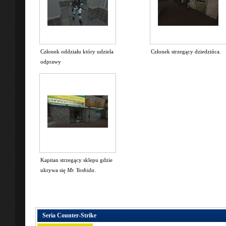
Członek oddziału który udziela
Członek strzegący dziedzińca.
odprawy
Kapitan strzegący sklepu gdzie
ukrywa się
Mr. Yoshida
.
Seria Counter-Strike