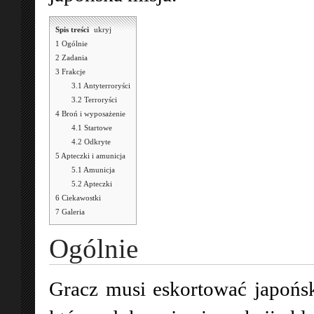
Spis treści
[
ukryj
]
1
Ogólnie
2
Zadania
3
Frakcje
3.1
Antyterroryści
3.2
Terroryści
4
Broń i wyposażenie
4.1
Startowe
4.2
Odkryte
5
Apteczki i amunicja
5.1
Amunicja
5.2
Apteczki
6
Ciekawostki
7
Galeria
Ogólnie
Gracz musi eskortować japońsk