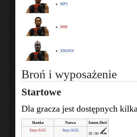
MP5
M60
XM1014
Broń i wyposażenie
Startowe
Dla gracza jest dostępnych kilk
Ikonka
Nazwa
Amun./Ilość
Steyr AUG
Steyr AUG
30 / 90