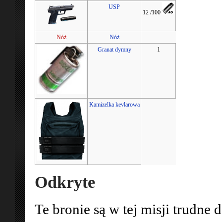
USP
12 /100
Nóż
Nóż
Granat dymny
1
Kamizelka kevlarowa
Odkryte
Te bronie są w tej misji trudne d