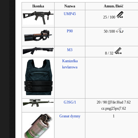
Ikonka
Nazwa
Amun./Ilość
UMP45
25 / 100
P90
50 /100
M3
8 / 32
Kamizelka
kevlarowa
G3SG/1
20 / 90 [[File:Hud 7.62
cz.png|25px|7.62
Granat dymny
1