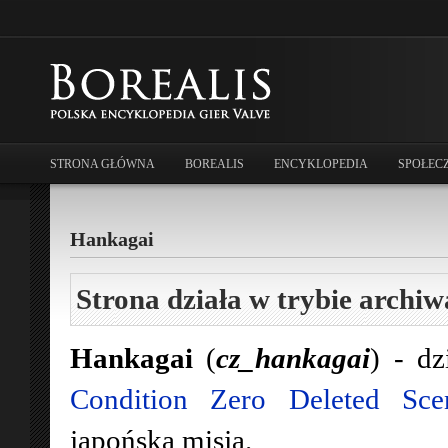
STRONA GŁÓWNA
BOREALIS
ENCYKLOPEDIA
SPOŁEC
Hankagai
Strona działa w trybie archiw
Hankagai
(
cz_hankagai
) - dz
Condition Zero Deleted Sce
japońska misja.