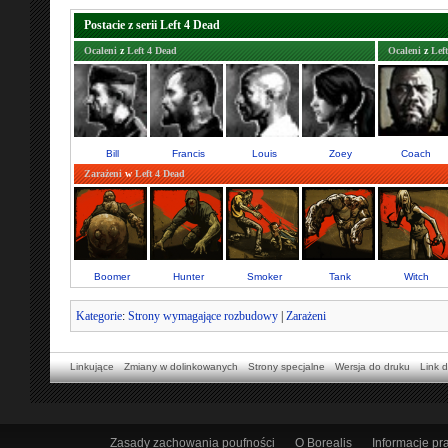
Postacie z serii Left 4 Dead
Ocaleni
z
Left 4 Dead
Ocaleni
z
Lef
Bill
Francis
Louis
Zoey
Coach
Zarażeni
w
Left 4 Dead
Boomer
Hunter
Smoker
Tank
Witch
Kategorie
:
Strony wymagające rozbudowy
|
Zarażeni
Linkujące
Zmiany w dolinkowanych
Strony specjalne
Wersja do druku
Link d
Zasady zachowania poufności
O Borealis
Informacje p