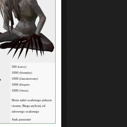
500
(Łatwy)
1000
(Normalny)
1000
(Zaawansowany)
a
1000
(Ekspert)
1000
(Versus)
Może zabić ocalonego jednym
ciosem, Biega szybciej od
zdrowego ocalonego
Atak pazurami