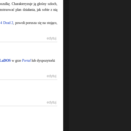
szulkę. Charakteryzuje ją głośny szloch,
struować plan działania, jak sobie z nią
 4 Dead 2
, powoli porusza się na stojąco,
[
edytuj
]
LaDOS
w grze
Portal
lub dyspozytorki
[
edytuj
]
[
edytuj
]