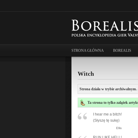
STRONA GŁÓWNA
BOREALIS
Witch
Strona działa w trybie archiwalnym. 
Ta strona to tylko zalążek artyk
I hear me a bitch!
(Słyszę tę sukę)
Ellis
RUN LIKE HELL!