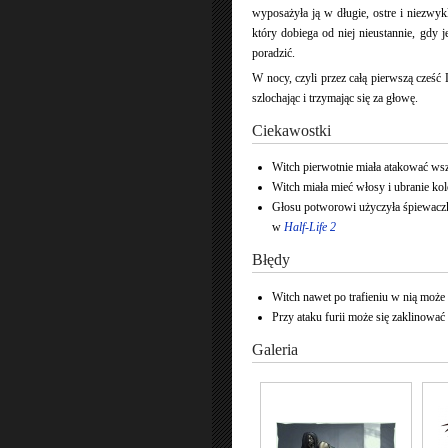
wyposażyła ją w długie, ostre i niezwyk
który dobiega od niej nieustannie, gdy 
poradzić.
W nocy, czyli przez całą pierwszą cześć
szlochając i trzymając się za głowę.
Ciekawostki
Witch pierwotnie miała atakować wszy
Witch miała mieć włosy i ubranie kol
Głosu potworowi użyczyła śpiewac
w
Half-Life 2
Błędy
Witch nawet po trafieniu w nią może d
Przy ataku furii może się zaklinować
Galeria