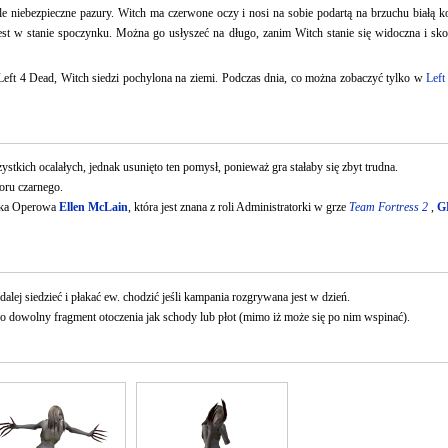
le niebezpieczne pazury. Witch ma czerwone oczy i nosi na sobie podartą na brzuchu białą ko
jest w stanie spoczynku. Można go usłyszeć na długo, zanim Witch stanie się widoczna i skon
 Left 4 Dead, Witch siedzi pochylona na ziemi. Podczas dnia, co można zobaczyć tylko w
Left
stkich ocalałych, jednak usunięto ten pomysł, ponieważ gra stałaby się zbyt trudna.
oru czarnego.
zka Operowa
Ellen McLain
, która jest znana z roli Administratorki w grze
Team Fortress 2
,
G
alej siedzieć i płakać ew. chodzić jeśli kampania rozgrywana jest w dzień.
 o dowolny fragment otoczenia jak schody lub płot (mimo iż może się po nim wspinać).