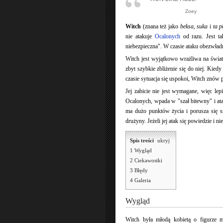
Zoey
Witch
(znana też jako
beksa
,
suka
i
ta p
nie atakuje
Ocalonych
od razu. Jest t
niebezpieczna". W czasie ataku obezwładni
Witch jest wyjątkowo wrażliwa na światł
zbyt szybkie zbliżenie się do niej. Kiedy
czasie sytuacja się uspokoi, Witch znów
Jej zabicie nie jest wymagane, więc le
Ocalonych, wpada w "szał bitewny" i atak
ma dużo punktów życia i porusza się s
drużyny. Jeżeli jej atak się powiedzie i ni
Spis treści
[
ukryj
]
1
Wygląd
2
Ciekawostki
3
Błędy
4
Galeria
Wygląd
Witch była młodą kobietą o figurze mo