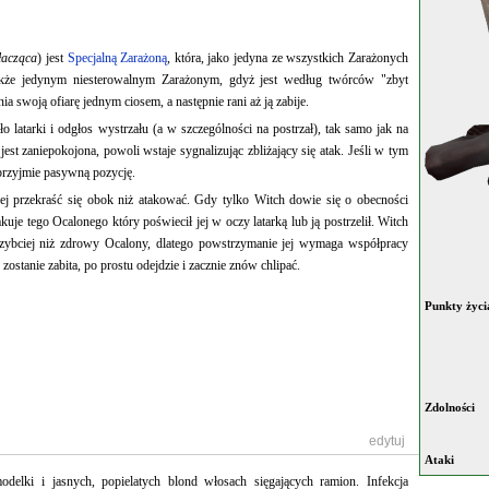
łacząca
) jest
Specjalną Zarażoną
, która, jako jedyna ze wszystkich Zarażonych
akże jedynym niesterowalnym Zarażonym, gdyż jest według twórców "zbyt
a swoją ofiarę jednym ciosem, a następnie rani aż ją zabije.
o latarki i odgłos wystrzału (a w szczególności na postrzał), tak samo jak na
 jest zaniepokojona, powoli wstaje sygnalizując zbliżający się atak. Jeśli w tym
 przyjmie pasywną pozycję.
piej przekraść się obok niż atakować. Gdy tylko Witch dowie się o obecności
uje tego Ocalonego który poświecił jej w oczy latarką lub ją postrzelił. Witch
zybciej niż zdrowy Ocalony, dlatego powstrzymanie jej wymaga współpracy
e zostanie zabita, po prostu odejdzie i zacznie znów chlipać.
Punkty życi
Zdolności
[
edytuj
]
Ataki
delki i jasnych, popielatych blond włosach sięgających ramion. Infekcja