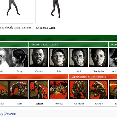
h na chwilę przed atakiem
Chodząca Witch
Ocaleni
z
Left 4 Dead 2
Pozos
uis
Zoey
Coach
Ellis
Nick
Rochelle
Inni
Wprowadzeni w
Left 4 Dead 2
ker
Tank
Witch
Horda
Charger
Jockey
Sp
owy
|
Zarażeni