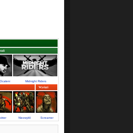
tali
 Ocaleni
Midnight Riders
Wycięci
itter
Niezwykli
Screamer