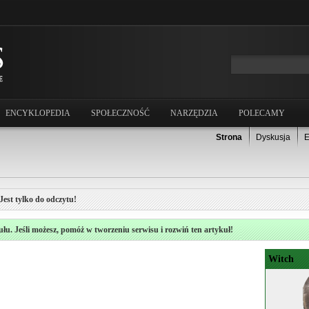
ENCYKLOPEDIA
SPOŁECZNOŚĆ
NARZĘDZIA
POLECAMY
Strona
Dyskusja
E
Jest tylko do odczytu!
ułu. Jeśli możesz, pomóż w tworzeniu serwisu i rozwiń ten artykuł!
Witch