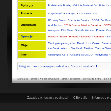
Tryby gry
Podkładanie Bomby
·
Odbicie Zakładników
·
Ucieczka
Postacie
Antyterroryści
·
Terroryści
·
Zakładnicy
·
VIP
US Navy Seals
·
Special Air Service
·
GSG-9 Der Bund
Organizacje
And Tactics
·
707th Special Mission Battalion
·
SOZO 
Avengers
·
Elite Crew
·
Guerrilla Warfare
·
Phoenix Con
Operacje
Payback
·
Bravo
·
Phoenix
·
Breakout
·
Vanguard
·
Bl
Trening Antyterrorystów
·
Recoil
·
Lost Cause
·
Secret 
Misje
the Crank
·
Alamo
·
Rise Hard
·
Fastline
·
Truth in Chao
Inne
Osiągnięcia CS:S
·
Osiągnięcia CS:GO
·
modyfikacje
·
Kategorie
:
Strony wymagające rozbudowy
|
Mapy w Counter-Strike
Linkujące
Zmiany w dolinkowanych
Strony specjalne
Wersja do druku
Link d
Zasady zachowania poufności
O Borealis
Informacje p