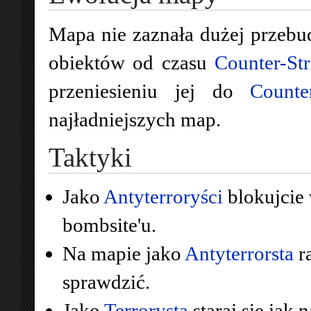
Mapa nie zaznała dużej przebu
obiektów od czasu
Counter-Str
przeniesieniu jej do
Counte
najładniejszych map.
Taktyki
Jako
Antyterroryści
blokujcie 
bombsite'u.
Na mapie jako
Antyterrorsta
ra
sprawdzić.
Jako
Terrorysta
staraj się jak 