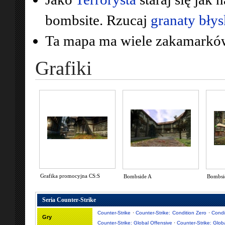
bombsite. Rzucaj
granaty bły
Ta mapa ma wiele zakamarków
Grafiki
Grafika promocyjna CS:S
Bombside A
Bombsi
Seria Counter-Strike
Counter-Strike
·
Counter-Strike: Condition Zero
·
Condi
Gry
Counter-Strike: Global Offensive
·
Counter-Strike: Glob