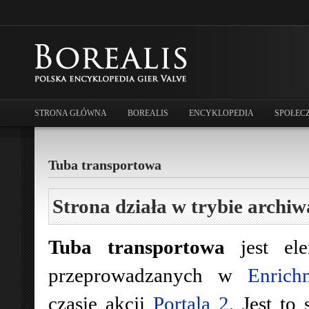
STRONA GŁÓWNA
BOREALIS
ENCYKLOPEDIA
SPOŁEC
Tuba transportowa
Strona działa w trybie archiw
Tuba transportowa
jest ele
przeprowadzanych w
Enrich
czasie akcji
Portala 2
. Jest to