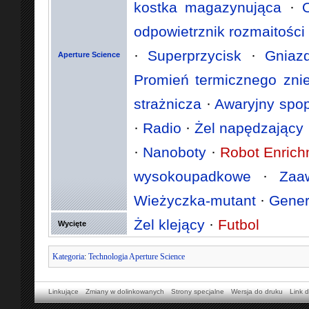
kostka magazynująca
·
odpowietrznik rozmaitości
·
Superprzycisk
·
Gniaz
Aperture Science
Promień termicznego zni
strażnicza
·
Awaryjny spopi
·
Radio
·
Żel napędzający
·
Nanoboty
·
Robot Enric
wysokoupadkowe
·
Zaa
Wieżyczka-mutant
·
Gener
Żel klejący
·
Futbol
Wycięte
Kategoria
:
Technologia Aperture Science
Linkujące
Zmiany w dolinkowanych
Strony specjalne
Wersja do druku
Link d