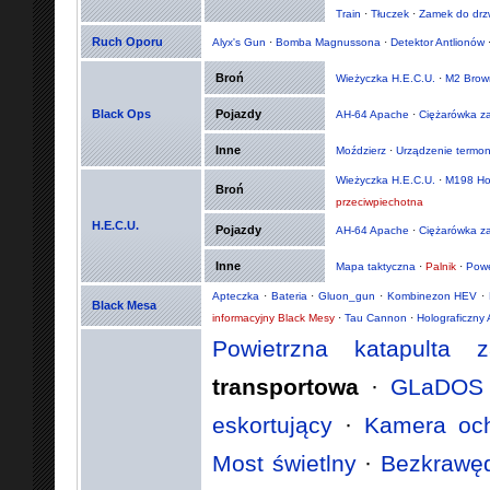
Train
·
Tłuczek
·
Zamek do drz
Ruch Oporu
Alyx's Gun
·
Bomba Magnussona
·
Detektor Antlionów
Broń
Wieżyczka H.E.C.U.
·
M2 Brow
Black Ops
Pojazdy
AH-64 Apache
·
Ciężarówka z
Inne
Moździerz
·
Urządzenie termo
Wieżyczka H.E.C.U.
·
M198 Ho
Broń
przeciwpiechotna
H.E.C.U.
Pojazdy
AH-64 Apache
·
Ciężarówka z
Inne
Mapa taktyczna
·
Palnik
·
Powe
Apteczka
·
Bateria
·
Gluon_gun
·
Kombinezon HEV
·
Black Mesa
informacyjny Black Mesy
·
Tau Cannon
·
Holograficzny 
Powietrzna katapulta z
transportowa
·
GLaDOS
eskortujący
·
Kamera oc
Most świetlny
·
Bezkrawęd