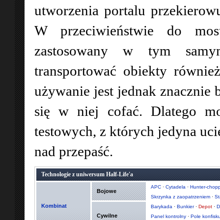
utworzenia portalu przekiero
W przeciwieństwie do most
zastosowany w tym samym
transportować obiekty równie
używanie jest jednak znacznie 
się w niej cofać. Dlatego m
testowych, z których jedyna uci
nad przepaść.
Technologie z uniwersum Half-Life'a
APC
·
Cytadela
·
Hunter-chopp
Bojowe
Skrzynka z zaopatrzeniem
·
St
Kombinat
Barykada
·
Bunkier
·
Depot
·
D
Cywilne
Panel kontrolny
·
Pole konfisk