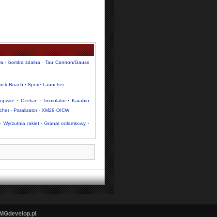
wa
·
bomba zdalna
·
Tau Cannon/Gauss
ock Roach
·
Spore Launcher
opwire
·
Czekan
·
Immolator
·
Karabin
cher
·
Paralizator
·
XM29 OICW
·
Wyrzutnia rakiet
·
Granat odłamkowy
·
MGdevelop.pl