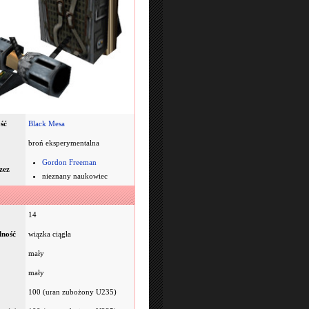
ść
Black Mesa
broń eksperymentalna
Gordon Freeman
zez
nieznany naukowiec
14
lność
wiązka ciągła
mały
mały
100 (uran zubożony U235)