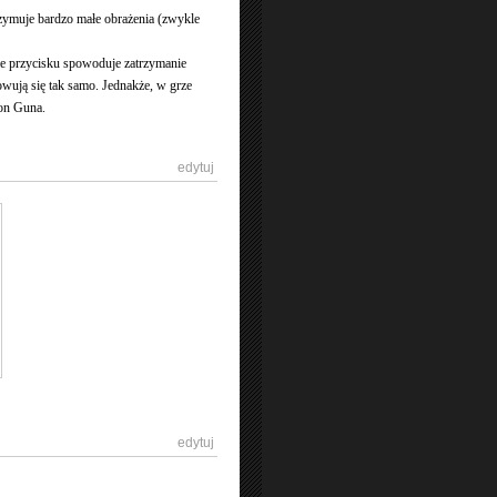
rzymuje bardzo małe obrażenia (zwykle
nie przycisku spowoduje zatrzymanie
owują się tak samo. Jednakże, w grze
uon Guna.
[
edytuj
]
[
edytuj
]