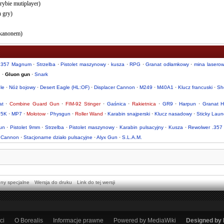
rybie mutiplayer)
h gry)
kanonem)
.357 Magnum
·
Strzelba
·
Pistolet maszynowy
·
kusza
·
RPG
·
Granat odłamkowy
·
mina lasero
d
·
Gluon gun
·
Snark
le
·
Nóż bojowy
·
Desert Eagle (HL:OF)
·
Displacer Cannon
·
M249
·
M40A1
·
Klucz francuski
·
Sh
at
·
Combine Guard Gun
·
FIM-92 Stinger
·
Gaśnica
·
Rakietnica
·
GR9
·
Harpun
·
Granat H
5K
·
MP7
·
Mołotow
·
Physgun
·
Roller Wand
·
Karabin snajperski
·
Klucz nasadowy
·
Sticky Laun
un
·
Pistolet 9mm
·
Strzelba
·
Pistolet maszynowy
·
Karabin pulsacyjny
·
Kusza
·
Rewolwer .357
 Cannon
·
Stacjonarne działo pulsacyjne
·
Alyx Gun
·
S.L.A.M.
ony specjalne
Wersja do druku
Link do tej wersji
ci
O Borealis
Informacje prawne
Powered by MediaWiki
Designed by 