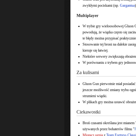
zwykłymi pociskami (np.
Gargantua
Multiplayer
W trybie gry wieloosobowej Gluon Gu
powodują, że wiązka często się zacin
te błędy można przypisać praktycznie
Stosowanie tej broni na dalekie zasię
kieruje się łatwiej.
Niektóre serwery zwiększają obrażeni
W porównaniu z trybem gry jednooso
Za kulisami
Gluon Gun pierwotnie miał posiadać d
jeszcze możliwość zmiany trybu ognia
strumieni wiązki.
W plikach gry można ustawić obrażen
Ciekawostki
Broń czasami określana jest mianem
używanych przez bohaterów filmu "
Miotacz ognia
z
Team Fortress Class