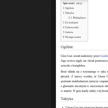
Spis treści
[
ukryj
]
1
Ogólnie
2
Taktyka
2.1
Multiplayer
3
Za kulisami
4
Ciekawostki
5
Galeria
6
Występowanie
Ogólnie
Glon Gun został znaleziony przez
Gordo
Jego twórca nigdy nie chciał przetestow
ucieczki z kompleksu.
Broń składa się z trzymanego w ręku 
plecach. Z nazwy wynika, że Gluon Gu
poziomie molekularnym (niszczy wiązania
z gluonami zawartymi w niszczonym obi
w materii. W grze każdy zabity z tej bron
Taktyka
Gluon Gun jest użyteczną bronią p