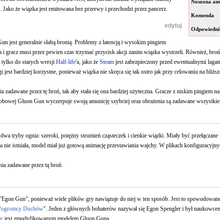
Noszona am
). Jako że wiązka jest emitowana bez przerwy i przechodzi przez pancerz.
Komenda
[
edytuj
]
Odpowiedni
n jest generalnie słabą bronią. Problemy z latencją i wysokim pingiem
a i gracz musi przez pewien czas trzymać przycisk akcji zanim wiązka wystrzeli. Również, broń
 tylko do starych wersji
Half-life
'a, jako że
Steam
jest zabezpieczony przed ewentualnymi laga
gi jest bardziej korzystne, ponieważ wiązka nie skręca się tak ostro jak przy celowaniu na bliżs
a zadawane przez tę broń, tak aby stała się ona bardziej użyteczna. Gracze z niskim pingiem n
bowej Gluon Gun wyczerpuje swoją amunicję szybciej oraz obrażenia są zadawane wszystkiemu
wa tryby ognia: szeroki, potężny strumień cząsteczek i cienkie wiązki. Miały być przełączan
 nie istniała, model miał już gotową animację przestawiania wajchy. W plikach konfiguracyjny
ia zadawane przez tą broń.
 "Egon Gun", ponieważ wiele plików gry nawiązuje do niej w ten sposób. Jest to spowodow
Pogromcy Duchów
". Jeden z głównych bohaterów nazywał się Egon Spengler i był naukowcem,
ic
jest zmodyfikowanym modelem Gluon Guna.