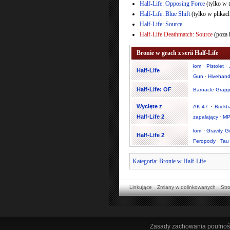
Half-Life: Opposing Force
(tylko w t
Half-Life: Blue Shift
(tylko w plikac
Half-Life: Source
Half-Life Deathmatch: Source
(poza 
Bronie w grach z serii Half-Life
łom
·
Pistolet
·
Half-Life
Gun
·
Hivehan
Half-Life: OF
Barnacle Grapp
Wycięte z
AK-47
·
Brickb
Half-Life 2
zapalający
·
MP
łom
·
Gravity G
Half-Life 2
Feropody
·
Tau
Kategoria
:
Bronie w Half-Life
Linkujące
Zmiany w dolinkowanych
Str
Zasady zachowania poufnoś