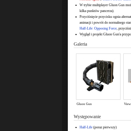
W trybie multiplayer Gluon Gun może
kilka punktów pancerza).
Przyciśnięcie przycisku ognia altern
animacji i powrót do normalnego stanu
Half-Life: Opposing Force
, przyciś
Wygląd i projekt Gluon Gun'a przypo
Galeria
Gluon Gun
View
Występowanie
Half-Life
(poraz pierwszy)