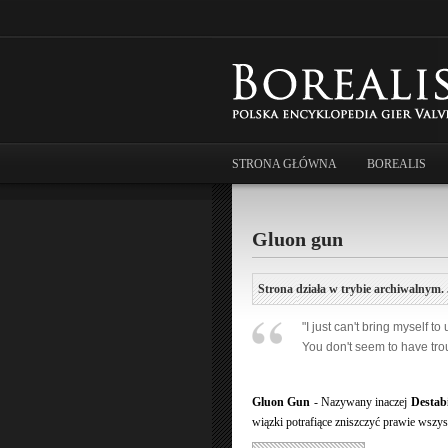
STRONA GŁÓWNA
BOREALIS
Gluon gun
Strona działa w trybie archiwalnym. 
"I just can't bring myself to 
You don't seem to have troub
Gluon Gun
- Nazywany inaczej
Destab
wiązki potrafiące zniszczyć prawie wszys