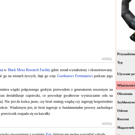
Przynależno
[
edytuj
]
Typ
na
w
Black Mesa Research Facility
gdzie został wynaleziony i skonstruowany.
Używane pr
ać go na istotach żywych, daje go więc
Gordonowi Freemanowi
podczas jego
Właściwości
emitera wiązki połączonego grubym przewodem z generatorem noszonym na
Obrażenia
n destabilizuje cząsteczki, co powoduje gwałtowne wyniszczanie celu na
). Nie jest do końca jasne, czy broń emituję wiązkę czy ingeruję bezpośrednio
Szybkostrze
ekcie. Wiadomym jest, że broń ingeruje w fundamentalne procesy zachodzące
Odrzut
i przeciwnik rozpada się na kawałki.
Rozrzut
[
edytuj
]
Magazynek
rzeciwko stworzeniom z wymiaru
Xen
, którym nie można wyrządzić szkody