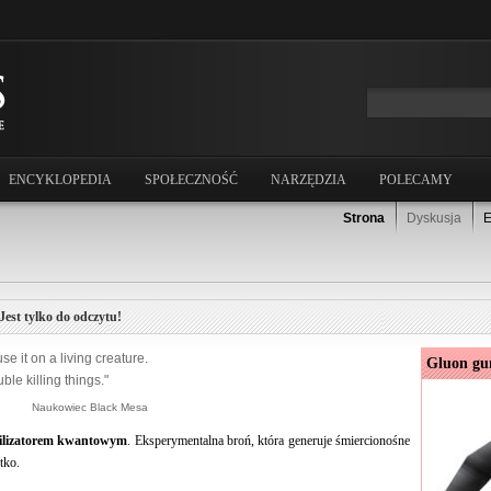
ENCYKLOPEDIA
SPOŁECZNOŚĆ
NARZĘDZIA
POLECAMY
Strona
Dyskusja
E
Jest tylko do odczytu!
use it on a living creature.
Gluon gu
le killing things."
Naukowiec Black Mesa
ilizatorem kwantowym
. Eksperymentalna broń, która generuje śmiercionośne
tko.