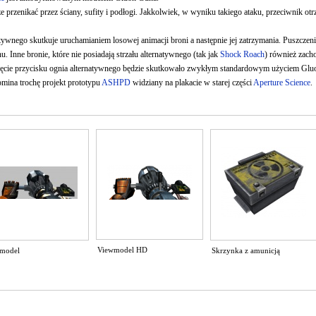
 przenikać przez ściany, sufity i podłogi. Jakkolwiek, w wyniku takiego ataku, przeciwnik ot
atywnego skutkuje uruchamianiem losowej animacji broni a następnie jej zatrzymania. Puszcze
. Inne bronie, które nie posiadają strzału alternatywnego (tak jak
Shock Roach
) również zach
nięcie przycisku ognia alternatywnego będzie skutkowało zwykłym standardowym użyciem Gl
mina trochę projekt prototypu
ASHPD
widziany na plakacie w starej części
Aperture Science
.
Viewmodel HD
model
Skrzynka z amunicją