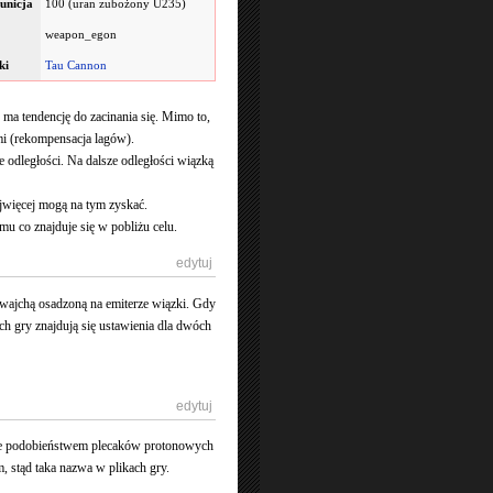
unicja
100 (uran zubożony U235)
weapon_egon
ki
Tau Cannon
 ma tendencję do zacinania się. Mimo to,
mi (rekompensacja lagów).
ze odległości. Na dalsze odległości wiązką
ajwięcej mogą na tym zyskać.
 co znajduje się w pobliżu celu.
[
edytuj
]
e wajchą osadzoną na emiterze wiązki. Gdy
ch gry znajdują się ustawienia dla dwóch
[
edytuj
]
ane podobieństwem plecaków protonowych
 stąd taka nazwa w plikach gry.