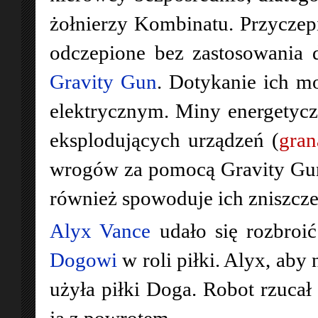
żołnierzy Kombinatu. Przyczep
odczepione bez zastosowania du
Gravity Gun
. Dotykanie ich m
elektrycznym. Miny energetyc
eksplodujących urządzeń (
gran
wrogów za pomocą Gravity Gun
również spowoduje ich zniszcze
Alyx Vance
udało się rozbroić
Dogowi
w roli piłki. Alyx, ab
użyła piłki Doga. Robot rzucał
ją z powrotem.