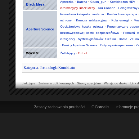
Apteczka
·
Bateria
·
Gluon_gun
·
Kombinezon HEV
·
Black Mesa
informacyjny Black Mesy
·
Tau Cannon
·
Holograficzny 
Powietrzna katapulta zaufania
·
Kostka towarzysząca
ochrony
·
Komora relaksacyjna
·
Kula energii
·
Mos
Obciążeniowa kostka osiowa
·
Pneumatyczny odpowie
Aperture Science
bezkrawędziowej kostki bezpieczeństwa
·
Promień t
inteligencji
·
System głośników
·
Sieć rur
·
Radio
·
Żel n
·
Bomby Aperture Science
·
Buty wysokoupadkowe
·
Z
Wycięte
Żel klejący
·
Futbol
Kategoria
:
Technologia Kombinatu
Linkujące
Zmiany w dolinkowanych
Strony specjalne
Wersja do druku
Link d
Zasady zachowania poufności
O Borealis
Informacje p