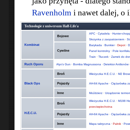
jako przynęta - dlatego sta
Ravenholm
i nawet dalej, o 
Technologie z uniwersum Half-Life'a
APC
·
Cytadela
·
Hunter-chopp
Bojowe
Skrzynka z zaopatrzeniem
·
St
Kombinat
Barykada
·
Bunkier
·
Depot
·
D
Cywilne
Panel kontrolny
·
Pole konfisk
Train
·
Tłuczek
·
Zamek do drz
Ruch Oporu
Alyx's Gun
·
Bomba Magnussona
·
Detektor Antlionów
Broń
Wieżyczka H.E.C.U.
·
M2 Brow
Black Ops
Pojazdy
AH-64 Apache
·
Ciężarówka z
Inne
Moździerz
·
Urządzenie termo
Wieżyczka H.E.C.U.
·
M198 Ho
Broń
przeciwpiechotna
H.E.C.U.
Pojazdy
AH-64 Apache
·
Ciężarówka z
Inne
Mapa taktyczna
·
Palnik
·
Powe