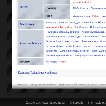
przeciwpiechotna
H.E.C.U.
Pojazdy
AH-64 Apache
·
Ciężarówka z
Inne
Mapa taktyczna
·
Palnik
·
Powe
Apteczka
·
Bateria
·
Gluon_gun
·
Kombinezon HEV
·
Black Mesa
informacyjny Black Mesy
·
Tau Cannon
·
Holograficzny 
Powietrzna katapulta zaufania
·
Kostka towarzysząca
ochrony
·
Komora relaksacyjna
·
Kula energii
·
Mos
Obciążeniowa kostka osiowa
·
Pneumatyczny odpowie
Aperture Science
bezkrawędziowej kostki bezpieczeństwa
·
Promień t
inteligencji
·
System głośników
·
Sieć rur
·
Radio
·
Żel n
·
Bomby Aperture Science
·
Buty wysokoupadkowe
·
Z
Wycięte
Żel klejący
·
Futbol
Kategoria
:
Technologia Kombinatu
Linkujące
Zmiany w dolinkowanych
Strony specjalne
Wersja do druku
Link d
Zasady zachowania poufności
O Borealis
Informacje p