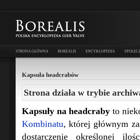
STRONA GŁÓWNA
BOREALIS
ENCYKLOPEDIA
SPOŁEC
Kapsuła headcrabów
Strona działa w trybie archiw
Kapsuły na headcraby
to niek
Kombinatu
, której głównym za
dostarczenie określonej ilo