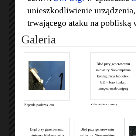
unieszkodliwienie urządzenia,
trwającego ataku na pobliską 
Galeria
Błąd przy generowaniu
miniatury Niekompletna
konfiguracja biblioteki
GD – brak funkcji
imagecreatefromjpeg
Zderzenie z ziemią
Kapsuła podczas lotu
Błąd przy generowaniu
Błąd przy generowaniu
miniatury Niekompletna
miniatury Niekompletna