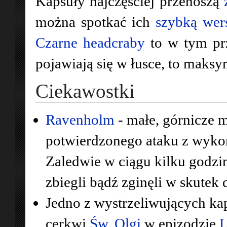
Kapsuły najczęściej przenoszą
można spotkać ich
szybką wer
Czarne headcraby
to w tym prz
pojawiają się w łusce, to maksy
Ciekawostki
Ravenholm
- małe, górnicze m
potwierdzonego ataku z wykor
Zaledwie w ciągu kilku godzi
zbiegli bądź zginęli w skutek d
Jedno z wystrzeliwujących kap
cerkwi
Św. Olgi
w epizodzie
L