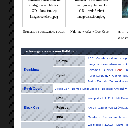
konfiguracja biblioteki
konfiguracja biblioteki
GD – brak funkcji
GD – brak funkcji
imagecreatefromjpeg
imagecreatefromjpeg
Headcraby opuszczające pocisk
Nalot na wioskę w Lost Coast
Działo 
w Lost 
Technologie z uniwersum Half-Life'a
APC
·
Cytadela
·
Hunter-chopp
Bojowe
Skrzynka z zaopatrzeniem
·
St
Kombinat
Barykada
·
Bunkier
·
Depot
·
D
Cywilne
Panel kontrolny
·
Pole konfisk
Train
·
Tłuczek
·
Zamek do drz
Ruch Oporu
Alyx's Gun
·
Bomba Magnussona
·
Detektor Antlionów
Broń
Wieżyczka H.E.C.U.
·
M2 Brow
Black Ops
Pojazdy
AH-64 Apache
·
Ciężarówka z
Inne
Moździerz
·
Urządzenie termo
Wieżyczka H.E.C.U.
·
M198 Ho
Broń