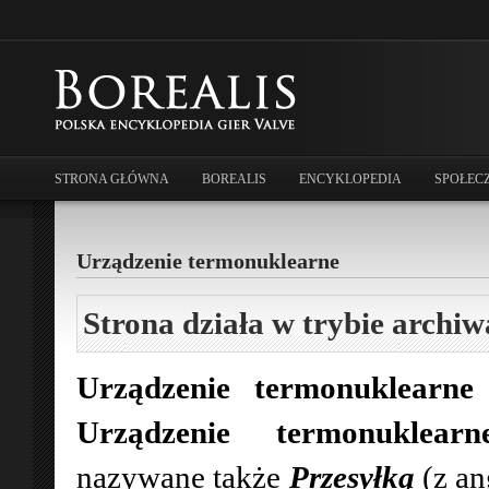
STRONA GŁÓWNA
BOREALIS
ENCYKLOPEDIA
SPOŁEC
Urządzenie termonuklearne
Strona działa w trybie archiw
Urządzenie termonuklearne
Urządzenie termonukle
nazywane także
Przesyłką
(z an