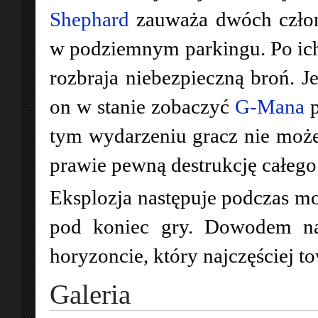
Shephard
zauważa dwóch czł
w podziemnym parkingu. Po ic
rozbraja niebezpieczną broń. J
on w stanie zobaczyć
G-Mana
p
tym wydarzeniu gracz nie może
prawie pewną destrukcję całeg
Eksplozja następuje podczas 
pod koniec gry. Dowodem na 
horyzoncie, który najczęście
Galeria