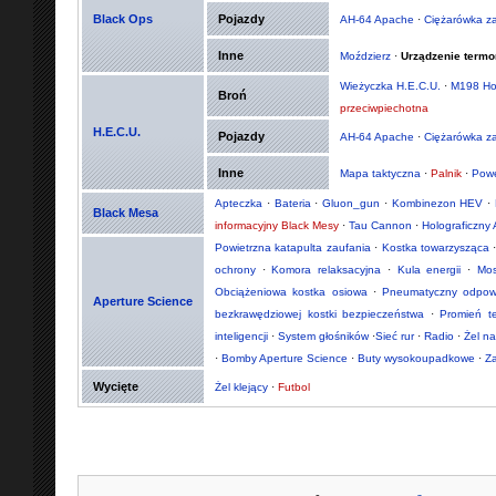
Black Ops
Pojazdy
AH-64 Apache
·
Ciężarówka z
Inne
Moździerz
·
Urządzenie termo
Wieżyczka H.E.C.U.
·
M198 Ho
Broń
przeciwpiechotna
H.E.C.U.
Pojazdy
AH-64 Apache
·
Ciężarówka z
Inne
Mapa taktyczna
·
Palnik
·
Powe
Apteczka
·
Bateria
·
Gluon_gun
·
Kombinezon HEV
·
Black Mesa
informacyjny Black Mesy
·
Tau Cannon
·
Holograficzny 
Powietrzna katapulta zaufania
·
Kostka towarzysząca
ochrony
·
Komora relaksacyjna
·
Kula energii
·
Mos
Obciążeniowa kostka osiowa
·
Pneumatyczny odpowie
Aperture Science
bezkrawędziowej kostki bezpieczeństwa
·
Promień t
inteligencji
·
System głośników
·
Sieć rur
·
Radio
·
Żel n
·
Bomby Aperture Science
·
Buty wysokoupadkowe
·
Z
Wycięte
Żel klejący
·
Futbol