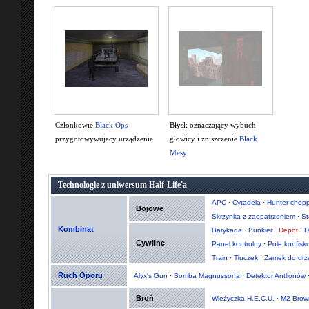
Członkowie
Black Ops
Błysk oznaczający wybuch
przygotowywujący urządzenie
głowicy i zniszczenie
Black
Mesy
Technologie z uniwersum Half-Life'a
APC
·
Cytadela
·
Hunter-chopp
Bojowe
Skrzynka z zaopatrzeniem
·
St
Kombinat
Barykada
·
Bunkier
·
Depot
·
D
Cywilne
Panel kontrolny
·
Pole konfisk
Train
·
Tłuczek
·
Zamek do drz
Ruch Oporu
Alyx's Gun
·
Bomba Magnussona
·
Detektor Antlionów
Broń
Wieżyczka H.E.C.U.
·
M2 Brow