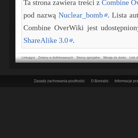
Ta strona zawiera treści z
Combine O
pod nazwą
Nuclear_bomb
. Lista a
Combine OverWiki jest udostępnion
ShareAlike 3.0
.
Linkujące
Zmiany w dolinkowanych
Strony specjalne
Wersja do druku
Link d
Zasady zachowania poufności
O Borealis
Informacje p