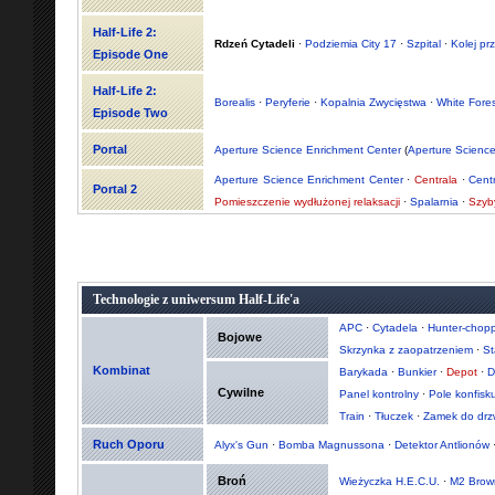
Half-Life 2:
Rdzeń Cytadeli
·
Podziemia City 17
·
Szpital
·
Kolej pr
Episode One
Half-Life 2:
Borealis
·
Peryferie
·
Kopalnia Zwycięstwa
·
White Fores
Episode Two
Portal
Aperture Science Enrichment Center
(
Aperture Scienc
Aperture Science Enrichment Center
·
Centrala
·
Cent
Portal 2
Pomieszczenie wydłużonej relaksacji
·
Spalarnia
·
Szyb
Technologie z uniwersum Half-Life'a
APC
·
Cytadela
·
Hunter-chopp
Bojowe
Skrzynka z zaopatrzeniem
·
St
Kombinat
Barykada
·
Bunkier
·
Depot
·
D
Cywilne
Panel kontrolny
·
Pole konfisk
Train
·
Tłuczek
·
Zamek do drz
Ruch Oporu
Alyx's Gun
·
Bomba Magnussona
·
Detektor Antlionów
Broń
Wieżyczka H.E.C.U.
·
M2 Brow