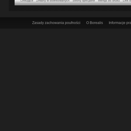
Linkujące
Zmiany w dolinkowanych
Strony specjalne
Wersja do druku
Link d
Zasady zachowania poufności
O Borealis
Informacje p