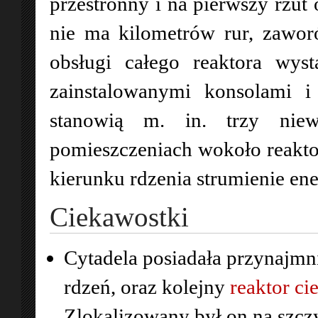
przestronny i na pierwszy rzut 
nie ma kilometrów rur, zawor
obsługi całego reaktora wys
zainstalowanymi konsolami i
stanowią m. in. trzy nie
pomieszczeniach wokoło reaktor
kierunku rdzenia strumienie ener
Ciekawostki
Cytadela posiadała przynajmni
rdzeń, oraz kolejny
reaktor ci
Zlokalizowany był on na szczy