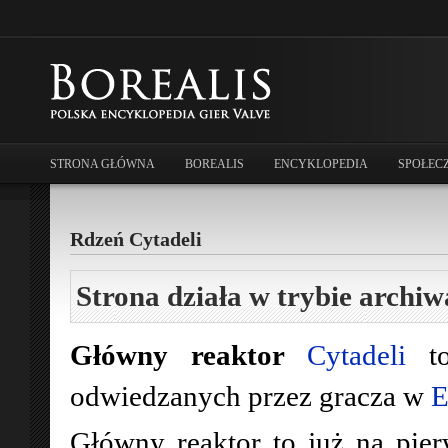
STRONA GŁÓWNA
BOREALIS
ENCYKLOPEDIA
SPOŁEC
Rdzeń Cytadeli
Strona działa w trybie archiw
Główny reaktor
Cytadeli
to
odwiedzanych przez gracza w
E
Główny reaktor to już na pier