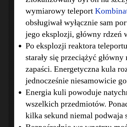
wymiarowy teleport
Kombina
obsługiwał wyłącznie sam porta
jego eksplozji, główny rdzeń
Po eksplozji reaktora telepor
starały się przeciążyć główny
zapaści. Energetyczna kula roz
jednocześnie niesamowicie gor
Energia kuli powoduje natych
wszelkich przedmiotów. Ponadt
kilka sekund niemal podwaja 
Bezpośrednio we wnętrzu możn