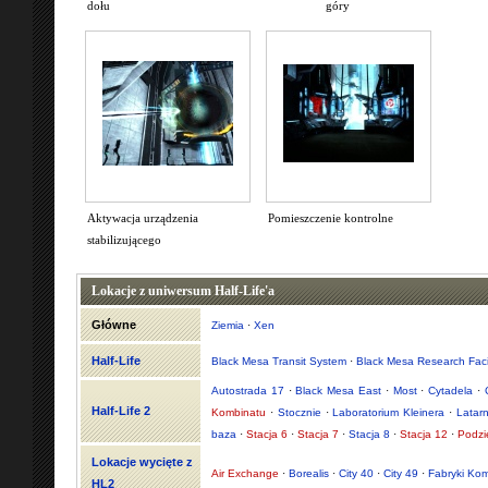
dołu
góry
Aktywacja urządzenia
Pomieszczenie kontrolne
stabilizującego
Lokacje z uniwersum Half-Life'a
Główne
Ziemia
·
Xen
Half-Life
Black Mesa Transit System
·
Black Mesa Research Facil
Autostrada 17
·
Black Mesa East
·
Most
·
Cytadela
·
Half-Life 2
Kombinatu
·
Stocznie
·
Laboratorium Kleinera
·
Latar
baza
·
Stacja 6
·
Stacja 7
·
Stacja 8
·
Stacja 12
·
Podzi
Lokacje wycięte z
Air Exchange
·
Borealis
·
City 40
·
City 49
·
Fabryki Ko
HL2