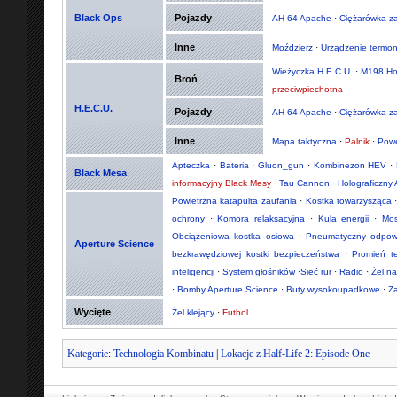
Black Ops
Pojazdy
AH-64 Apache
·
Ciężarówka z
Inne
Moździerz
·
Urządzenie termo
Wieżyczka H.E.C.U.
·
M198 Ho
Broń
przeciwpiechotna
H.E.C.U.
Pojazdy
AH-64 Apache
·
Ciężarówka z
Inne
Mapa taktyczna
·
Palnik
·
Powe
Apteczka
·
Bateria
·
Gluon_gun
·
Kombinezon HEV
·
Black Mesa
informacyjny Black Mesy
·
Tau Cannon
·
Holograficzny 
Powietrzna katapulta zaufania
·
Kostka towarzysząca
ochrony
·
Komora relaksacyjna
·
Kula energii
·
Mos
Obciążeniowa kostka osiowa
·
Pneumatyczny odpowie
Aperture Science
bezkrawędziowej kostki bezpieczeństwa
·
Promień t
inteligencji
·
System głośników
·
Sieć rur
·
Radio
·
Żel n
·
Bomby Aperture Science
·
Buty wysokoupadkowe
·
Z
Wycięte
Żel klejący
·
Futbol
Kategorie
:
Technologia Kombinatu
|
Lokacje z Half-Life 2: Episode One