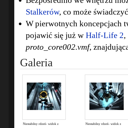
Stalkerów
, co może świadczyć
W pierwotnych koncepcjach tw
pojawić się już w
Half-Life 2
,
proto_core002.vmf
, znajdują
Galeria
Niestabilny rdzeń- widok z
Niestabilny rdzeń- widok z