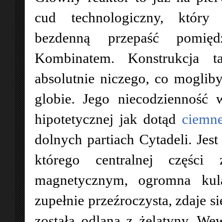
cud technologiczny, który 
bezdenną przepaść pomięd
Kombinatem. Konstrukcja t
absolutnie niczego, co moglib
globie. Jego niecodzienność
hipotetycznej jak dotąd
ciemne
dolnych partiach Cytadeli. Jes
którego centralnej części
magnetycznym, ogromna kula 
zupełnie przeźroczysta, zdaje s
została odlana z żelatyny. W