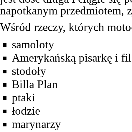
napotkanym przedmiotem, zj
Wśród rzeczy, których motoc
samoloty
Amerykańską pisarkę i fi
stodoły
Billa Plan
ptaki
łodzie
marynarzy