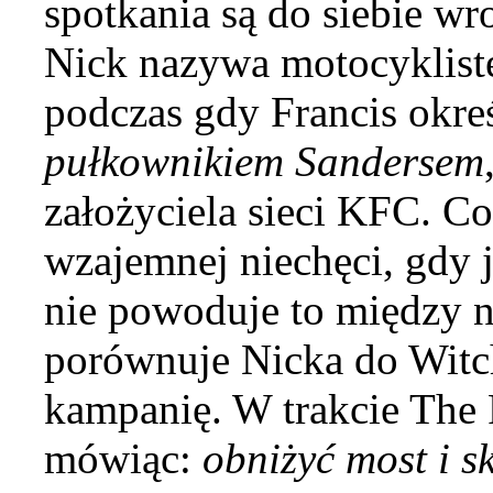
spotkania są do siebie wr
Nick nazywa motocyklis
podczas gdy Francis okre
pułkownikiem Sandersem
założyciela sieci KFC. C
wzajemnej niechęci, gdy
nie powoduje to między n
porównuje Nicka do
Witc
kampanię. W trakcie
The 
mówiąc:
obniżyć most i s