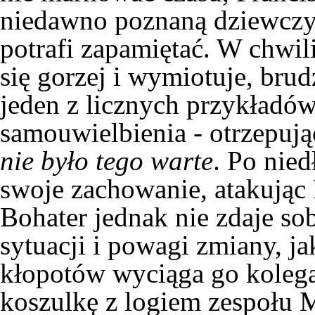
niedawno poznaną dziewczyn
potrafi zapamiętać. W chwil
się gorzej i wymiotuje, brud
jeden z licznych przykładów
samouwielbienia - otrzepują
nie było tego warte
. Po nie
swoje zachowanie, atakując F
Bohater jednak nie zdaje so
sytuacji i powagi zmiany, ja
kłopotów wyciąga go kolega
koszulkę z logiem zespołu
M