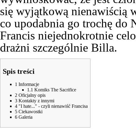
się wyjątkową nienawiścią 
co upodabnia go trochę do
Francis niejednokrotnie ce
drażni szczególnie
Billa
.
Spis treści
1
Informacje
1.1
Komiks The Sacrifice
2
Oficjalny opis
3
Kontakty z innymi
4
"I hate..." - czyli nienawiść Francisa
5
Ciekawostki
6
Galeria