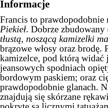
Informacje
Francis to prawdopodobnie 
Piekieł
. Dobrze zbudowany 
tłustą, noszącą kamizelki m
brązowe włosy oraz brodę. P
kamizelce, pod którą widać
jeansowych spodniach opięt
bordowym paskiem; oraz cię
prawdopodobnie glanach. Na
znajdują się skórzane rękaw
pokryte są licznymi tatuaża