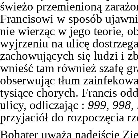
świeżo przemienioną
zarażo
Francisowi w sposób ujawnia
nie wierząc w jego teorie, 
wyjrzeniu na ulicę dostrzega
zachowujących się ludzi i z
wnieść tam również szafę gr
obserwując tłum
zainfekow
tysiące chorych. Francis odd
ulicy, odliczając :
999, 998, 
przyjaciół do rozpoczęcia rz
Bohater uważa nadejście Zie