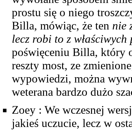
prostu się o niego troszc
Billa, mówiąc, że ten
nie 
lecz robi to z właściwyc
poświęceniu
Billa
, który 
reszty most, ze zmienione
wypowiedzi, można wywni
weterana bardzo dużo sza
Zoey
: We wczesnej wersji
jakieś uczucie, lecz w os