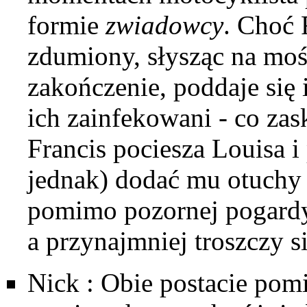
formie
zwiadowcy
. Choć 
zdumiony, słysząc na moś
zakończenie, poddaje się 
ich zainfekowani - co zas
Francis pociesza Louisa i 
jednak) dodać mu otuchy
pomimo pozornej pogardy 
a przynajmniej troszczy s
Nick
: Obie postacie po