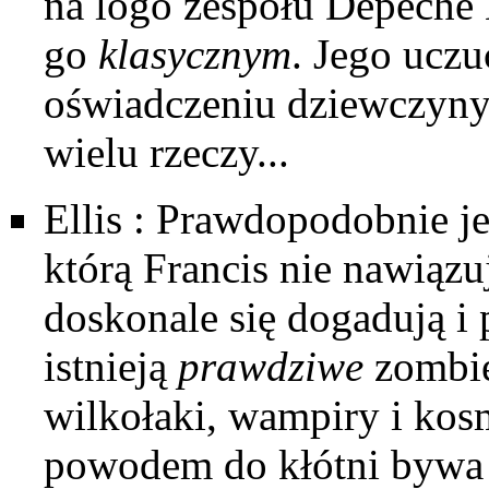
na logo zespołu Depeche 
go
klasycznym
. Jego uczu
oświadczeniu dziewczyny,
wielu rzeczy...
Ellis
: Prawdopodobnie jed
którą Francis nie nawiązu
doskonale się dogadują i 
istnieją
prawdziwe
zombi
wilkołaki, wampiry i kos
powodem do kłótni bywa