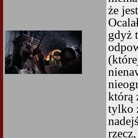
że jes
Ocalał
gdyż t
odpowi
(które
niena
nieog
którą 
tylko 
nadejś
rzecz,