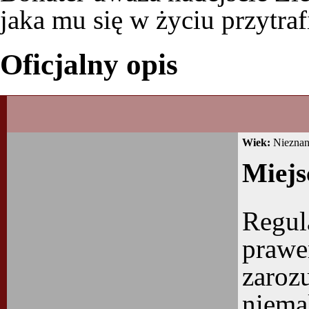
jaka mu się w życiu przytrafi
Oficjalny opis
Wiek:
Niezna
Miejs
Regul
prawe
zarozu
niema