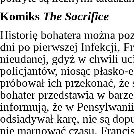
Komiks
The Sacrifice
Historię bohatera można po
dni po pierwszej Infekcji, Fr
nieudanej, gdyż w chwili uc
policjantów, niosąc płasko-
próbował ich przekonać, że 
bohater przedstawia w barze 
informują, że w Pensylwanii
odsiadywał karę, nie są dop
nie marnować czasu, Franci