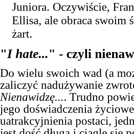
Juniora
. Oczywiście, Fra
Ellisa, ale obraca swoim
żart.
"
I hate...
" - czyli niena
Do wielu swoich wad (a moż
zaliczyć nadużywanie zwrot
Nienawidzę...
. Trudno powie
jego doświadczenia życioweg
uatrakcyjnienia postaci, jed
jest dość długa i ciągle się