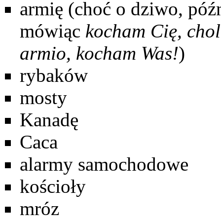
armię (choć o dziwo, późn
mówiąc
kocham Cię, chol
armio, kocham Was!
)
rybaków
mosty
Kanadę
Caca
alarmy samochodowe
kościoły
mróz