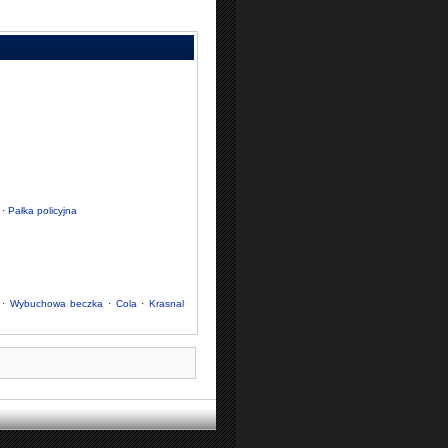
·
Pałka policyjna
·
Wybuchowa beczka
·
Cola
·
Krasnal