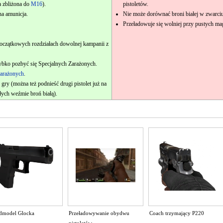
 zbliżona do
M16
).
pistoletów.
a amunicja.
Nie może dorównać broni białej w zwarci
Przeładowuje się wolniej przy pustych m
początkowych rozdziałach dowolnej kampanii z
ybko pozbyć się Specjalnych Zarażonych.
arażonych
.
 gry (można też podnieść drugi pistolet już na
ałych weźmie broń białą).
dmodel Glocka
Przeładowywanie obydwu
Coach trzymający P220