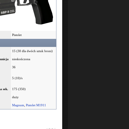
Pistolet
15 (30 dla dwóch sztuk broni)
unicja
nieskończona
36
5 (10)/s
a sek.
175 (350)
duży
Magnum
,
Pistolet M1911