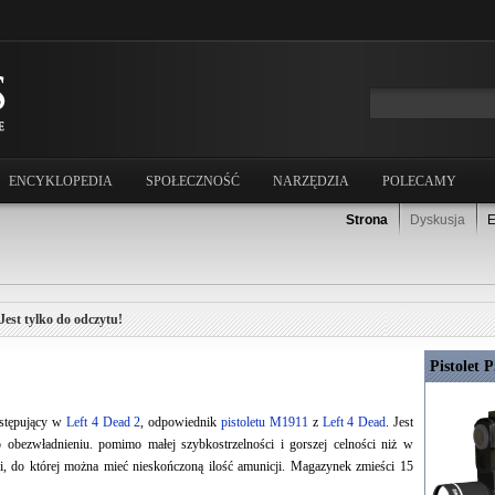
ENCYKLOPEDIA
SPOŁECZNOŚĆ
NARZĘDZIA
POLECAMY
Strona
Dyskusja
E
Jest tylko do odczytu!
Pistolet 
ystępujący w
Left 4 Dead 2
, odpowiednik
pistoletu M1911
z
Left 4 Dead
. Jest
 obezwładnieniu. pomimo małej szybkostrzelności i gorszej celności niż w
oni, do której można mieć nieskończoną ilość amunicji. Magazynek zmieści 15