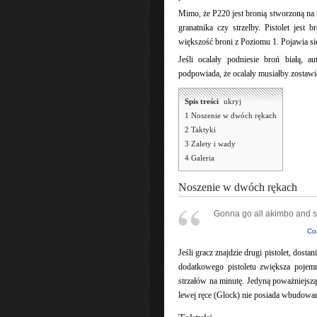
Mimo, że P220 jest bronią stworzoną na n
granatnika czy strzelby. Pistolet jest 
większość broni z Poziomu 1. Pojawia si
Jeśli ocalały podniesie broń białą, a
podpowiada, że ocalały musiałby zostawić 
Spis treści
[
ukryj
]
1
Noszenie w dwóch rękach
2
Taktyki
3
Zalety i wady
4
Galeria
Noszenie w dwóch rękach
Gonna go all akimbo and sh
Co
Jeśli gracz znajdzie drugi pistolet, dos
dodatkowego pistoletu zwiększa pojem
strzałów na minutę. Jedyną poważniejszą
lewej ręce (Glock) nie posiada wbudowane