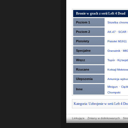
Bronie w grach z serii Left 4 Dead
Poziom 1
Strzelba chro
Poziom 2
AK-47
·
SCAR
Pistolety
Pistolet M1911
Specjalne
Granatnik
·
M6
Wręcz
Topór
·
Kij bej
Rzucane
Koktajl Mołoto
Ulepszenia
Amunicja wybu
Minigun
·
Cięż
Inne
Chompski
Kategoria
:
Uzbrojenie w serii Left 4 De
Linkujące
Zmiany w dolinkowanych
Str