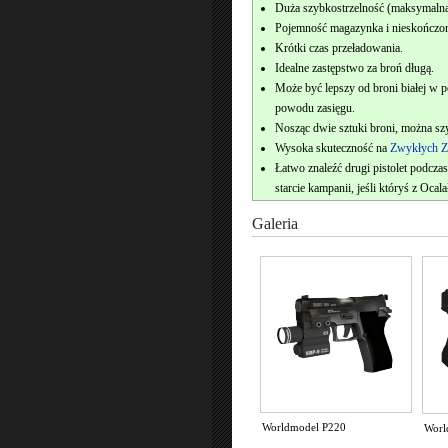
Duża szybkostrzelność (maksymalna
Pojemność magazynka i nieskończon
Krótki czas przeładowania.
Idealne zastępstwo za broń długą.
Może być lepszy od broni białej w 
powodu zasięgu.
Nosząc dwie sztuki broni, można sz
Wysoka skuteczność na
Zwykłych Z
Łatwo znaleźć drugi pistolet podczas
starcie kampanii, jeśli któryś z Ocal
Galeria
Worldmodel P220
Worl