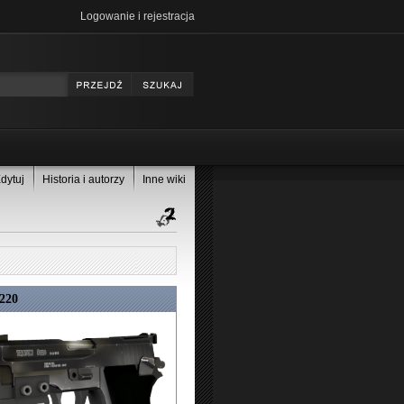
Logowanie i rejestracja
dytuj
Historia i autorzy
Inne wiki
P220