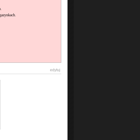
u.
agazynkach.
[
edytuj
]