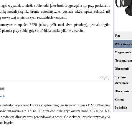
agłe wypadki, to nieźle sobie radzi jako broń drugorzędna np. przy posiadaniu
bronią mocniejszą niż bronie automatyczne, posiada także lepszą celność niż
ę zazwyczaj w pierwszych rozdziałach kampanii.
utomatycznie upuści P220 (także, jeśli miał dwa pistolety), jednak logika
pistolet przy sobie, gdyż broń biała działa tylko w zwarciu.
Typ
Właściwości
Magazynek
Noszona am
Obrażenia
Szybko-
[
edytuj
]
strzelność
it!
Obrażenia n
ach
Zasięg
tanie półautomatycznego Glocka i będzie mógł go używać razem z P220. Noszenie
Podobne
ność magazynka z 15 na 30 strzałów oraz szybkostrzelność z 300 do 600
 wadą jest dłuższy czas przeładowania broni. Co ciekawe, pistolet trzymany w
j latarki.