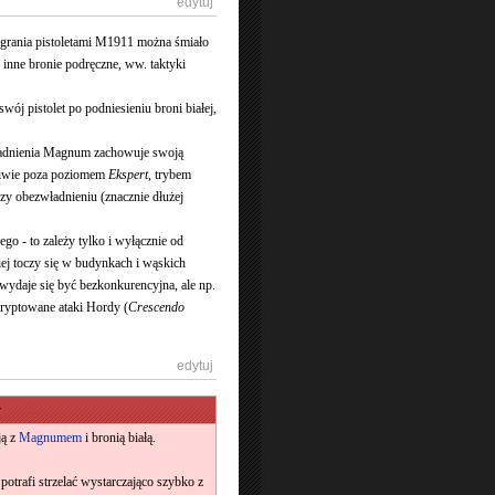
[
edytuj
]
 grania pistoletami M1911 można śmiało
 inne bronie podręczne, ww. taktyki
ój pistolet po podniesieniu broni białej,
władnienia Magnum zachowuje swoją
ściwie poza poziomem
Ekspert
, trybem
rzy obezwładnieniu (znacznie dłużej
ego - to zależy tylko i wyłącznie od
iej toczy się w budynkach i wąskich
 wydaje się być bezkonkurencyjna, ale np.
kryptowane ataki Hordy (
Crescendo
[
edytuj
]
y
ją z
Magnumem
i bronią białą.
ie potrafi strzelać wystarczająco szybko z