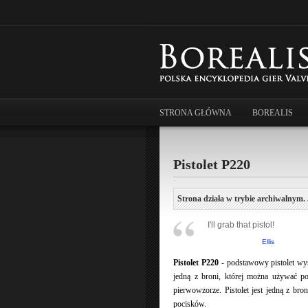
STRONA GŁÓWNA
BOREALIS
Pistolet P220
Strona działa w trybie archiwalnym. 
I'll grab that pistol!
Ellis
Pistolet P220
- podstawowy pistolet w
jedną z broni, której można używać po
pierwowzorze. Pistolet jest jedną z br
pocisków.