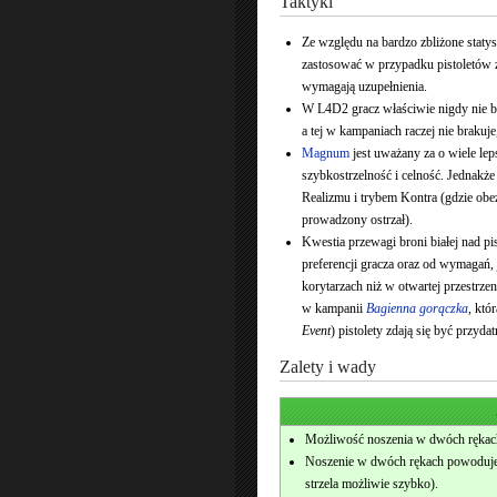
Taktyki
Ze względu na bardzo zbliżone stat
zastosować w przypadku pistoletów
wymagają uzupełnienia.
W L4D2 gracz właściwie nigdy nie będ
a tej w kampaniach raczej nie brakuj
Magnum
jest uważany za o wiele le
szybkostrzelność i celność. Jednak
Realizmu i trybem Kontra (gdzie obez
prowadzony ostrzał).
Kwestia przewagi broni białej nad pis
preferencji gracza oraz od wymagań,
korytarzach niż w otwartej przestrze
w kampanii
Bagienna gorączka
, któ
Event
) pistolety zdają się być przydat
Zalety i wady
Możliwość noszenia w dwóch rękac
Noszenie w dwóch rękach powoduje z
strzela możliwie szybko).