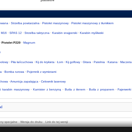
pistoletów
mowana
·
Strzelba powtarzalna
·
Pistolet maszynowy
·
Pistolet maszynowy z tłumikiem
·
M16
·
SPAS 12
·
Strzelba taktyczna
·
Karabin snajperski
·
Karabin myśliwski
·
Pistolet P220
·
Magnum
0
sbolowy
·
Piła łańcuchowa
·
Kij do krykieta
·
Łom
·
Kij golfowy
·
Gitara
·
Patelnia
·
Katana
·
Maczeta
wa
·
Bomba rurowa
·
Pojemnik z wymiotami
chowa
·
Amunicja zapalająca
·
Celownik laserowy
ki karabin maszynowy
·
Karnister z benzyną
·
Butla z tlenem
·
Butla z propanem
·
Fajerwerki
ad
ony specjalne
Wersja do druku
Link do tej wersji