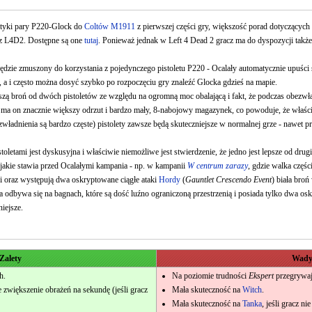
ystyki pary P220-Glock do
Coltów M1911
z pierwszej części gry, większość porad dotyczących
 z L4D2. Dostępne są one
tutaj
. Ponieważ jednak w Left 4 Dead 2 gracz ma do dyspozycji także
zie zmuszony do korzystania z pojedynczego pistoletu P220 - Ocalały automatycznie upuści sw
e, a i często można dosyć szybko po rozpoczęciu gry znaleźć Glocka gdzieś na mapie.
pszą broń od dwóch pistoletów ze względu na ogromną moc obalającą i fakt, że podczas obez
że ma on znacznie większy odrzut i bardzo mały, 8-nabojowy magazynek, co powoduje, że wła
władnienia są bardzo częste) pistolety zawsze będą skuteczniejsze w normalnej grze - nawet p
toletami jest dyskusyjna i właściwie niemożliwe jest stwierdzenie, że jedno jest lepsze od drugi
 jakie stawia przed Ocalałymi kampania - np. w kampanii
W centrum zarazy
, gdzie walka częśc
ni oraz występują dwa oskryptowane ciągłe ataki
Hordy
(
Gauntlet Crescendo Event
) biała broń
ra odbywa się na bagnach, które są dość luźno ograniczoną przestrzenią i posiada tylko dwa os
niejsze.
Zalety
Wad
h.
Na poziomie trudności
Ekspert
przegrywa
większenie obrażeń na sekundę (jeśli gracz
Mała skuteczność na
Witch
.
Mała skuteczność na
Tanka
, jeśli gracz n