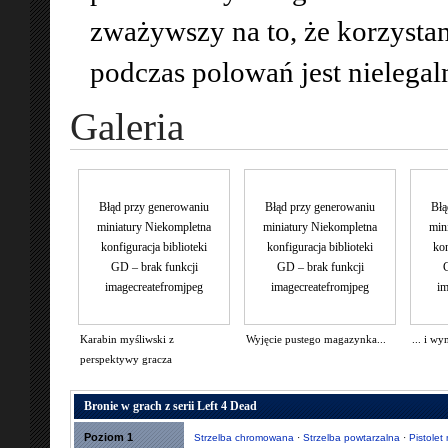
zważywszy na to, że korzysta
podczas polowań jest nielegal
Galeria
Błąd przy generowaniu
Błąd przy generowaniu
Błą
miniatury Niekompletna
miniatury Niekompletna
min
konfiguracja biblioteki
konfiguracja biblioteki
kon
GD – brak funkcji
GD – brak funkcji
G
imagecreatefromjpeg
imagecreatefromjpeg
im
Karabin myśliwski z
Wyjęcie pustego magazynka...
... i w
perspektywy gracza
Bronie w grach z serii Left 4 Dead
Poziom 1
Strzelba chromowana
·
Strzelba powtarzalna
·
Pistole