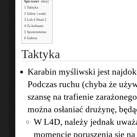
Spis treści
[
ukryj
]
1
Taktyka
2
Zalety i wady
3
Left 4 Dead 2
4
Za kulisami
5
Spostrzeżenia
6
Galeria
Taktyka
Karabin myśliwski jest najdok
Podczas ruchu (chyba że używ
szansę na trafienie zarażonego
można osłaniać drużynę, będą
W L4D, należy jednak uważa
momencie poruszenia się na 