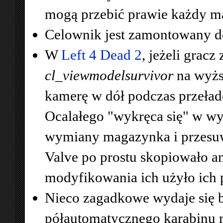
mogą przebić prawie każdy ma
Celownik jest zamontowany do
W
Left 4 Dead 2
, jeżeli grac
cl_viewmodelsurvivor
na wyżs
kamerę w dół podczas przeład
Ocalałego "wykręca się" w wy
wymiany magazynka i przesuwa
Valve po prostu skopiowało an
modyfikowania ich użyło ich
Nieco zagadkowe wydaje się 
półautomatycznego karabinu 