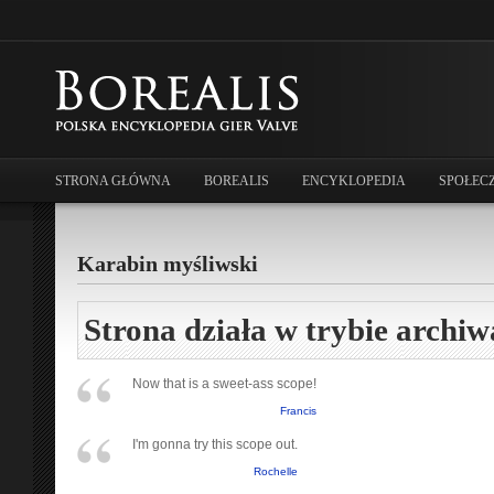
STRONA GŁÓWNA
BOREALIS
ENCYKLOPEDIA
SPOŁEC
Karabin myśliwski
Strona działa w trybie archiw
Now that is a sweet-ass scope!
Francis
I'm gonna try this scope out.
Rochelle