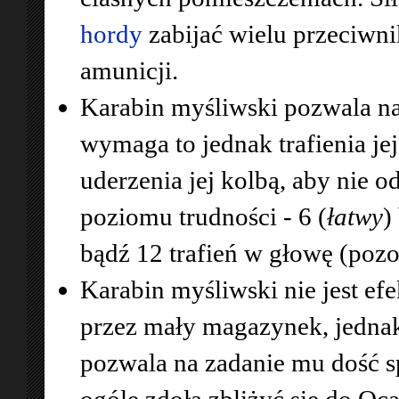
hordy
zabijać wielu przeciwni
amunicji.
Karabin myśliwski pozwala na 
wymaga to jednak trafienia je
uderzenia jej kolbą, aby nie 
poziomu trudności - 6 (
łatwy
)
bądź 12 trafień w głowę (pozo
Karabin myśliwski nie jest e
przez mały magazynek, jedna
pozwala na zadanie mu dość s
ogóle zdoła zbliżyć się do Oca