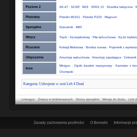
Poziom 2
AK-47
·
SCAR
·
M16
·
SPAS 12
·
Strzelba taktyczna
·
K
Pistolety
Pistolet M1911
·
Pistolet P220
·
Magnum
Specjalne
Granatnik
·
M60
Wręcz
Topór
·
Kij bejsbolowy
·
Piła łańcuchowa
·
Kij do krykiet
Rzucane
Koktajl Mołotowa
·
Bomba rurowa
·
Pojemnik z wymiota
Ulepszenia
Amunicja wybuchowa
·
Amunicja zapalająca
·
Celownik
Minigun
·
Ciężki karabin maszynowy
·
Karnister z b
Inne
Chompski
Kategoria
:
Uzbrojenie w serii Left 4 Dead
Linkujące
Zmiany w dolinkowanych
Strony specjalne
Wersja do druku
Link d
Zasady zachowania poufności
O Borealis
Informacje p