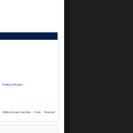
·
Pałka policyjna
·
Wybuchowa beczka
·
Cola
·
Krasnal