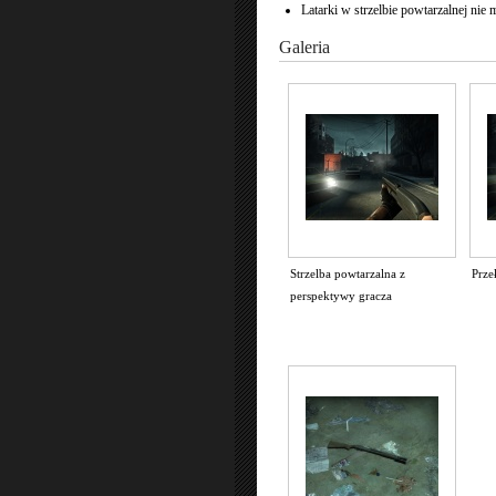
Latarki w strzelbie powtarzalnej nie
Galeria
Strzelba powtarzalna z
Prze
perspektywy gracza