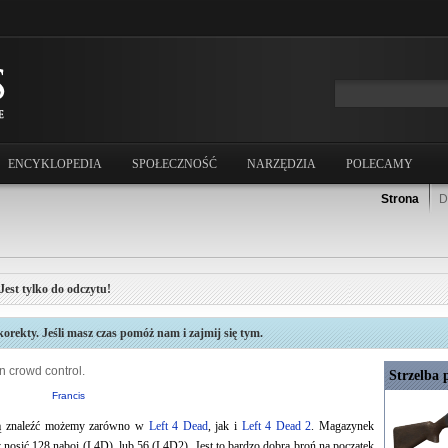
ENCYKLOPEDIA
SPOŁECZNOŚĆ
NARZĘDZIA
POLECAMY
Strona
D
Jest tylko do odczytu!
rekty. Jeśli masz czas pomóż nam i zajmij się tym.
on crowd control.
Strzelba 
Francis
órą znaleźć możemy zarówno w
Left 4 Dead
, jak i
Left 4 Dead 2
. Magazynek
nosić 128 naboi (L4D), lub 56 (L4D2). Jest to bardzo dobra broń na początek