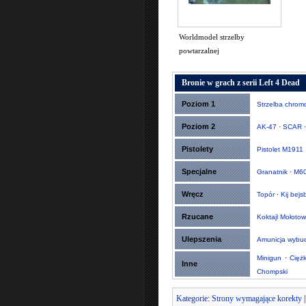
Worldmodel strzelby
powtarzalnej
Bronie w grach z serii Left 4 Dead
Poziom 1
Strzelba chro
Poziom 2
AK-47
·
SCAR
Pistolety
Pistolet M1911
Specjalne
Granatnik
·
M6
Wręcz
Topór
·
Kij bej
Rzucane
Koktajl Mołoto
Ulepszenia
Amunicja wybu
Minigun
·
Cięż
Inne
Chompski
Kategorie
:
Strony wymagające korekty