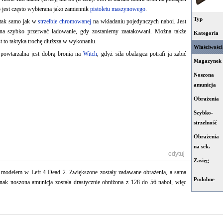
o jest często wybierana jako zamiennik
pistoletu maszynowego
.
Typ
 tak samo jak w
strzelbie chromowanej
na wkładaniu pojedynczych naboi. Jest
ożna szybko przerwać ładowanie, gdy zostaniemy zaatakowani. Można także
Kategoria
st to taktyka trochę dłuższa w wykonaniu.
Właściwości
a powtarzalna jest dobrą bronią na
Witch
, gdyż siła obalająca potrafi ją zabić
Magazynek
Noszona
amunicja
Obrażenia
Szybko-
strzelność
Obrażenia
na sek.
[
edytuj
]
Zasięg
 modelem w Left 4 Dead 2. Zwiększone zostały zadawane obrażenia, a sama
Podobne
nak noszona amunicja została drastycznie obniżona z 128 do 56 naboi, więc