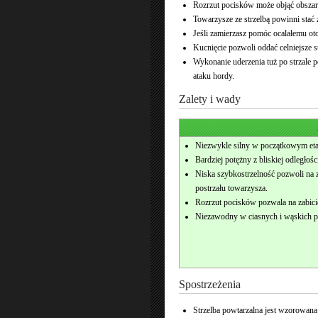
Rozrzut pocisków może objąć obszar 
Towarzysze ze strzelbą powinni stać
Jeśli zamierzasz pomóc ocalałemu oto
Kucnięcie pozwoli oddać celniejsze st
Wykonanie uderzenia tuż po strzale 
ataku hordy.
Zalety i wady
Niezwykle silny w początkowym eta
Bardziej potężny z bliskiej odległoś
Niska szybkostrzelność pozwoli na z
postrzału towarzysza.
Rozrzut pocisków pozwala na zabici
Niezawodny w ciasnych i wąskich p
Spostrzeżenia
Strzelba powtarzalna jest wzorowan