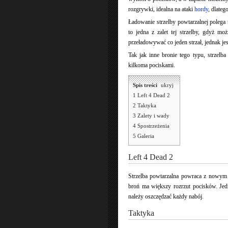
rozgrywki, idealna na ataki
hordy
, dlateg
Ładowanie strzelby powtarzalnej polega
to jedna z zalet tej strzelby, gdyż m
przeładowywać co jeden strzał, jednak je
Tak jak inne bronie tego typu, strzelb
kilkoma pociskami.
Spis treści
[
ukryj
]
1
Left 4 Dead 2
2
Taktyka
3
Zalety i wady
4
Spostrzeżenia
5
Galeria
Left 4 Dead 2
Strzelba powtarzalna powraca z nowym
broń ma większy rozrzut pocisków. Jed
należy oszczędzać każdy nabój.
Taktyka