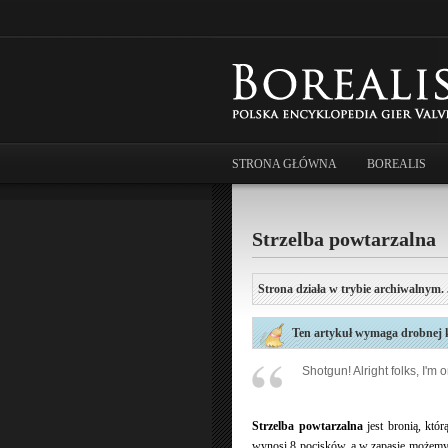
STRONA GŁÓWNA
BOREALIS
Strzelba powtarzalna
Strona działa w trybie archiwalnym. 
Ten artykuł wymaga drobnej ko
Shotgun! Alright folks, I'm 
Strzelba powtarzalna
jest bronią, kt
wynosi 8 pocisków, a w zapasie możemy 