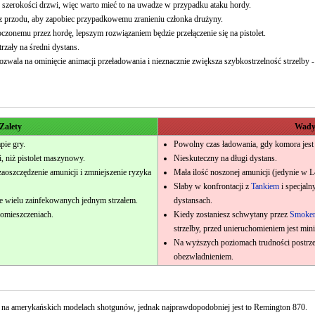
szerokości drzwi, więc warto mieć to na uwadze w przypadku ataku hordy.
 z przodu, aby zapobiec przypadkowemu zranieniu członka drużyny.
czonemu przez hordę, lepszym rozwiązaniem będzie przełączenie się na pistolet.
rzały na średni dystans.
pozwala na ominięcie animacji przeładowania i nieznacznie zwiększa szybkostrzelność strzelby
Zalety
Wad
pie gry.
Powolny czas ładowania, gdy komora jest 
ci, niż pistolet maszynowy.
Nieskuteczny na długi dystans.
aoszczędzenie amunicji i zmniejszenie ryzyka
Mała ilość noszonej amunicji (jedynie w 
Słaby w konfrontacji z
Tankiem
i specjaln
e wielu zainfekowanych jednym strzałem.
dystansach.
omieszczeniach.
Kiedy zostaniesz schwytany przez
Smoke
strzelby, przed unieruchomieniem jest min
Na wyższych poziomach trudności postrzel
obezwładnieniem.
a na amerykańskich modelach shotgunów, jednak najprawdopodobniej jest to Remington 870.