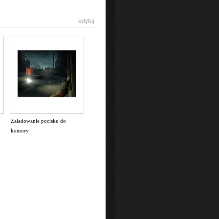
[
edytuj
]
Załadowanie pocisku do
komory