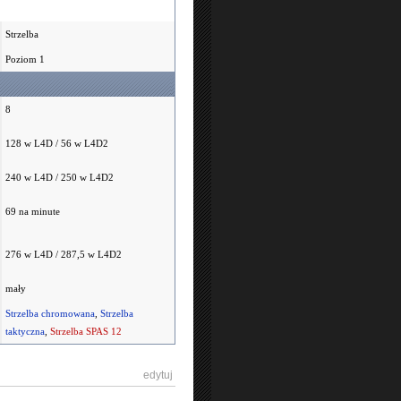
Strzelba
Poziom 1
8
128 w L4D / 56 w L4D2
240 w L4D / 250 w L4D2
69 na minute
276 w L4D / 287,5 w L4D2
mały
Strzelba chromowana
,
Strzelba
taktyczna
,
Strzelba SPAS 12
[
edytuj
]