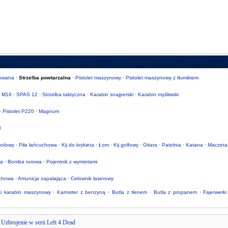
mowana
·
Strzelba powtarzalna
·
Pistolet maszynowy
·
Pistolet maszynowy z tłumikiem
·
M16
·
SPAS 12
·
Strzelba taktyczna
·
Karabin snajperski
·
Karabin myśliwski
·
Pistolet P220
·
Magnum
0
sbolowy
·
Piła łańcuchowa
·
Kij do krykieta
·
Łom
·
Kij golfowy
·
Gitara
·
Patelnia
·
Katana
·
Maczeta
wa
·
Bomba rurowa
·
Pojemnik z wymiotami
chowa
·
Amunicja zapalająca
·
Celownik laserowy
ki karabin maszynowy
·
Karnister z benzyną
·
Butla z tlenem
·
Butla z propanem
·
Fajerwerki
|
Uzbrojenie w serii Left 4 Dead