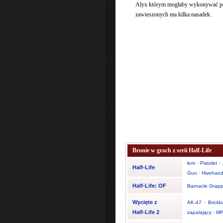
Alyx którym mogłaby wykonywać po
zawieszonych ma kilka nasadek.
Bronie w grach z serii Half-Life
łom
·
Pistolet
·
Half-Life
Gun
·
Hivehan
Half-Life: OF
Barnacle Grapp
Wycięte z
AK-47
·
Brickb
Half-Life 2
zapalający
·
MP