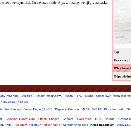
dstawowe czynności. Co ciekawe model
Alyx
w finalnej wersji gry na pasku
Typ
Używane pr
Właściwości
Odpowiedni
.357 Magnum
·
Strzelba
·
Pistolet maszynowy
·
kusza
·
RPG
·
Granat odłamkowy
·
mina lasero
d
·
Gluon gun
·
Snark
le
·
Nóż bojowy
·
Desert Eagle (HL:OF)
·
Displacer Cannon
·
M249
·
M40A1
·
Klucz francuski
·
Sh
at
·
Combine Guard Gun
·
FIM-92 Stinger
·
Gaśnica
·
Rakietnica
·
GR9
·
Harpun
·
Granat H
5K
·
MP7
·
Mołotow
·
Physgun
·
Roller Wand
·
Karabin snajperski
·
Klucz nasadowy
·
Sticky Lau