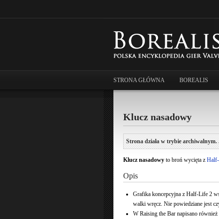
STRONA GŁÓWNA
BOREALIS
Klucz nasadowy
Strona działa w trybie archiwalnym. 
Klucz nasadowy
to broń wycięta z
Half-
Opis
Grafika koncepcyjna z Half-Life 2 w
walki wręcz. Nie powiedziane jest czy
W Raising the Bar napisano również 