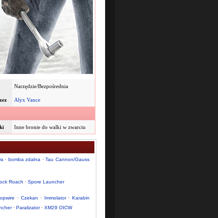
Narzędzie/Bezpośrednia
zez
Alyx Vance
ki
Inne bronie do walki w zwarciu
wa
·
bomba zdalna
·
Tau Cannon/Gauss
ock Roach
·
Spore Launcher
opwire
·
Czekan
·
Immolator
·
Karabin
ncher
·
Paralizator
·
XM29 OICW