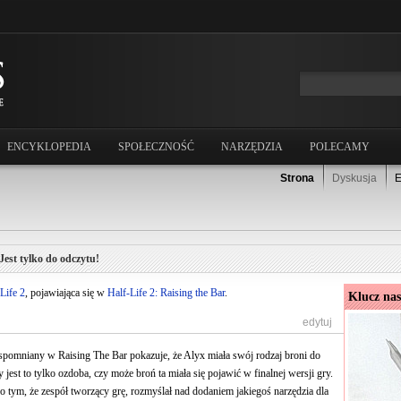
ENCYKLOPEDIA
SPOŁECZNOŚĆ
NARZĘDZIA
POLECAMY
Strona
Dyskusja
E
Jest tylko do odczytu!
Life 2
, pojawiająca się w
Half-Life 2: Raising the Bar
.
Klucz na
[
edytuj
]
spomniany w Raising The Bar pokazuje, że Alyx miała swój rodzaj broni do
 jest to tylko ozdoba, czy może broń ta miała się pojawić w finalnej wersji gry.
o tym, że zespół tworzący grę, rozmyślał nad dodaniem jakiegoś narzędzia dla