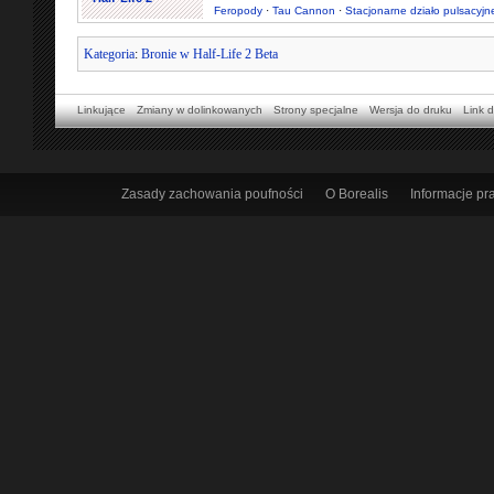
Feropody
·
Tau Cannon
·
Stacjonarne działo pulsacyjn
Kategoria
:
Bronie w Half-Life 2 Beta
Linkujące
Zmiany w dolinkowanych
Strony specjalne
Wersja do druku
Link d
Zasady zachowania poufności
O Borealis
Informacje p