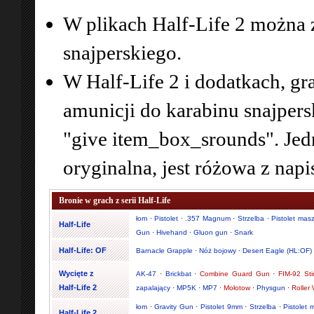
W plikach Half-Life 2 można
snajperskiego.
W Half-Life 2 i dodatkach, 
amunicji do karabinu snajper
"give item_box_srounds". Jedna
oryginalna, jest różowa z n
Bronie w grach z serii Half-Life
łom
·
Pistolet
·
.357 Magnum
·
Strzelba
·
Pistolet mas
Half-Life
Gun
·
Hivehand
·
Gluon gun
·
Snark
Half-Life: OF
Barnacle Grapple
·
Nóż bojowy
·
Desert Eagle (HL:OF)
Wycięte z
AK-47
·
Brickbat
·
Combine Guard Gun
·
FIM-92 Sti
Half-Life 2
zapalający
·
MP5K
·
MP7
·
Mołotow
·
Physgun
·
Roller
łom
·
Gravity Gun
·
Pistolet 9mm
·
Strzelba
·
Pistolet
Half-Life 2