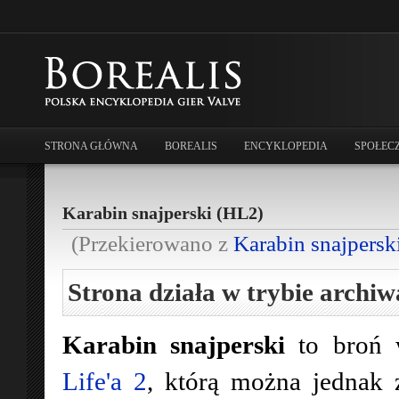
STRONA GŁÓWNA
BOREALIS
ENCYKLOPEDIA
SPOŁEC
Karabin snajperski (HL2)
(Przekierowano z
Karabin snajpersk
Strona działa w trybie archiw
Karabin snajperski
to broń 
Life'a 2
, którą można jednak