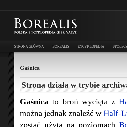
STRONA GŁÓWNA
BOREALIS
ENCYKLOPEDIA
SPOŁEC
Gaśnica
Strona działa w trybie archiw
Gaśnica
to broń wycięta z
Ha
można jednak znaleźć w
Half-L
zostać użyta na poziomach
Bo