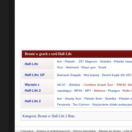
Bronie w grach z serii Half-Life
łom
·
Pistolet
·
.357 Magnum
·
Strzelba
·
Pistolet mas
Half-Life
Gun
·
Hivehand
·
Gluon gun
·
Snark
Half-Life: OF
Barnacle Grapple
·
Nóż bojowy
·
Desert Eagle (HL:OF)
Wycięte z
AK-47
·
Brickbat
·
Combine Guard Gun
·
FIM-92 Sti
Half-Life 2
zapalający
·
MP5K
·
MP7
·
Mołotow
·
Physgun
·
Roller
łom
·
Gravity Gun
·
Pistolet 9mm
·
Strzelba
·
Pistolet
Half-Life 2
Feropody
·
Tau Cannon
·
Stacjonarne działo pulsacyjn
Kategoria
:
Bronie w Half-Life 2 Beta
Linkujące
Zmiany w dolinkowanych
Strony specjalne
Wersja do druku
Link d