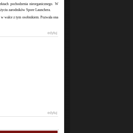
iektach pochodzenia nieorganicznego. W
 użyciu zarodników Spore Launchera.
em w walce z tym osobnikiem. Pozwala ona
[
edytuj
]
[
edytuj
]