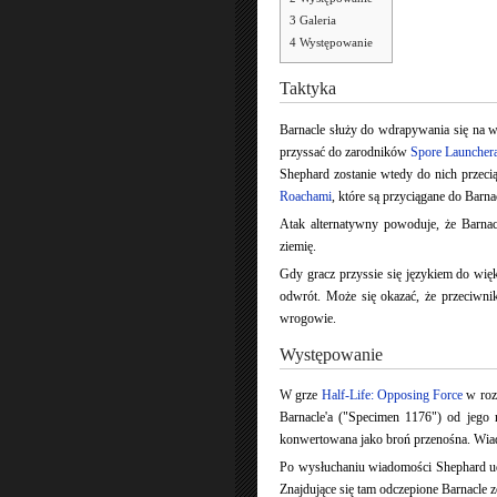
3
Galeria
4
Występowanie
Taktyka
Barnacle służy do wdrapywania się na 
przyssać do zarodników
Spore Launcher
Shephard zostanie wtedy do nich przeciąg
Roachami
, które są przyciągane do Barna
Atak alternatywny powoduje, że Barnac
ziemię.
Gdy gracz przyssie się językiem do więk
odwrót. Może się okazać, że przeciwnik 
wrogowie.
Występowanie
W grze
Half-Life: Opposing Force
w roz
Barnacle'a ("Specimen 1176") od jego 
konwertowana jako broń przenośna. Wia
Po wysłuchaniu wiadomości Shephard uda
Znajdujące się tam odczepione Barnacle