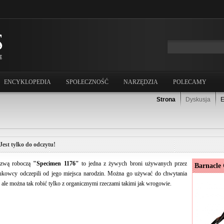
ENCYKLOPEDIA
SPOŁECZNOŚĆ
NARZĘDZIA
POLECAMY
Strona
Dyskusja
E
Jest tylko do odczytu!
nazwą roboczą
"Specimen 1176"
to jedna z żywych broni używanych przez
Barnacle
aukowcy odczepili od jego miejsca narodzin. Można go używać do chwytania
, ale można tak robić tylko z organicznymi rzeczami takimi jak wrogowie.