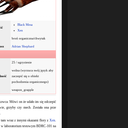
Black Mesa
ść
Xen
broń organiczna/chwytak
zez
Adrian Shephard
25 / ugryzienie
wolna (wyrzuca swój język aby
lność
zaczepić się o obiekt
pochodzenia organicznego)
weapon_grapple
owca. Mówi on że udało im się odczepić
wie, grzyby czy mech. Została ona prze
.
 tam wraz z innymi okazami flory z
Xen
.
roń w laboratorium testowym BDRC-101 na