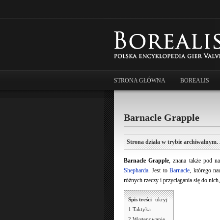
STRONA GŁÓWNA
BOREALIS
Barnacle Grapple
Strona działa w trybie archiwalnym. 
Barnacle Grapple
, znana także pod 
Shepharda
. Jest to
Barnacle
, którego n
różnych rzeczy i przyciągania się do nich
Spis treści
[
ukryj
]
1
Taktyka
2
Występowanie