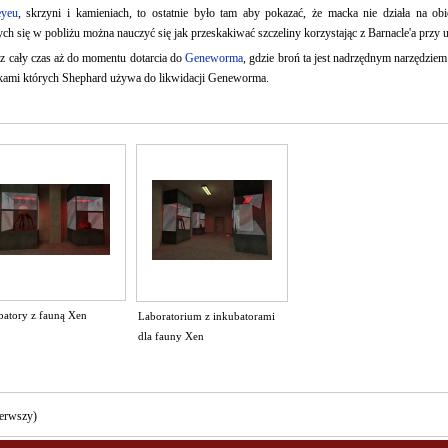
yeu
, skrzyni i kamieniach, to ostatnie było tam aby pokazać, że macka nie działa na ob
h się w pobliżu można nauczyć się jak przeskakiwać szczeliny korzystając z Barnacle'a przy
ez cały czas aż do momentu dotarcia do
Geneworma
, gdzie broń ta jest nadrzędnym narzędzi
łkami których Shephard używa do likwidacji Geneworma.
batory z fauną Xen
Laboratorium z inkubatorami
dla fauny Xen
ierwszy)