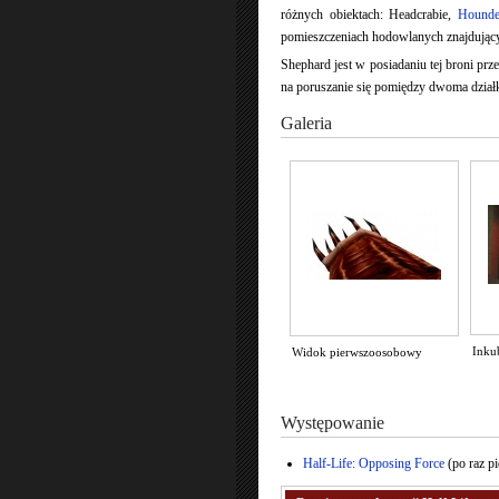
różnych obiektach: Headcrabie,
Hounde
pomieszczeniach hodowlanych znajdującyc
Shephard jest w posiadaniu tej broni prz
na poruszanie się pomiędzy dwoma dzia
Galeria
Inku
Widok pierwszoosobowy
Występowanie
Half-Life: Opposing Force
(po raz p