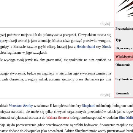
[
edytuj
]
Przynależno
wyżej położone miejsca lub do pokonywania przepaści. Chwytakiem można się
Typ
a
przy okazji zebrać je jako amunicję. Można także go użyć przeciwko wrogom.
nięty, a Barnacle zacznie gryźć ofiarę. Inaczej jest z
Headcrabami
czy
Shock
Używane pr
cle'a i zgniatane w jego szczękach.
Właściwości
le wyciąga swój język tak aby gracz mógł się spokojnie na nim opuścić na
Obrażenia
szego stworzenia, będzie on ciągnięty w kierunku tego stworzenia zamiast na
zada obrażenia, z reguły jednak zostanie zjedzony przez Barnacle'a jak inni
Szybkostrze
Komenda
[
edytuj
]
dziale
Vicarious Reality
w sektorze E kompleksu biosfery
Shephard
odsłuchuje hologram nauk
miejsca narodzin, ale może się tylko chwytać organicznych przedmiotów takich jak wrogo
domość ta była zaadresowana do
Waltera Benneta
którego można spotkać w dodatku
Blue Shift
je się do pomieszczenia gdzie przechowywane są próbki badawcze. Stworzenie znajduje się
 zostaje dodane do ekwipunku jako nowa broń. Adrian Shephard może wtedy przetestować b