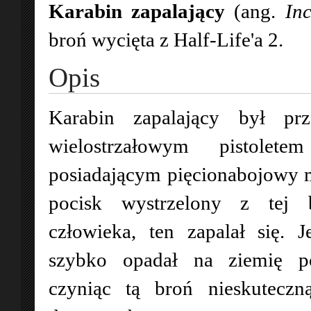
Karabin zapalający
(ang.
Inc
broń wycięta z Half-Life'a 2.
Opis
Karabin zapalający był pr
wielostrzałowym pistolete
posiadającym pięcionabojowy m
pocisk wystrzelony z tej 
człowieka, ten zapalał się. J
szybko opadał na ziemię po
czyniąc tą broń nieskuteczn