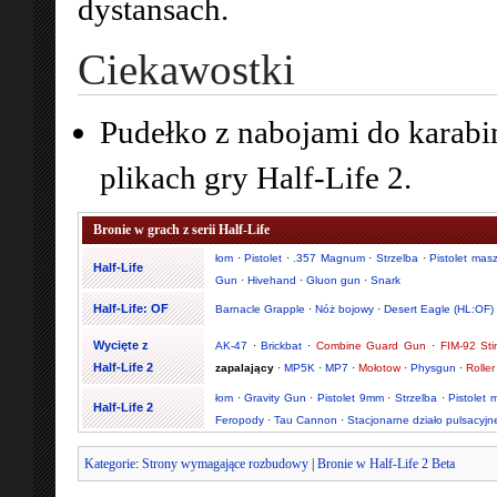
dystansach.
Ciekawostki
Pudełko z nabojami do karabi
plikach gry Half-Life 2.
Bronie w grach z serii Half-Life
łom
·
Pistolet
·
.357 Magnum
·
Strzelba
·
Pistolet mas
Half-Life
Gun
·
Hivehand
·
Gluon gun
·
Snark
Half-Life: OF
Barnacle Grapple
·
Nóż bojowy
·
Desert Eagle (HL:OF)
Wycięte z
AK-47
·
Brickbat
·
Combine Guard Gun
·
FIM-92 Sti
Half-Life 2
zapalający
·
MP5K
·
MP7
·
Mołotow
·
Physgun
·
Rolle
łom
·
Gravity Gun
·
Pistolet 9mm
·
Strzelba
·
Pistolet
Half-Life 2
Feropody
·
Tau Cannon
·
Stacjonarne działo pulsacyjn
Kategorie
:
Strony wymagające rozbudowy
|
Bronie w Half-Life 2 Beta