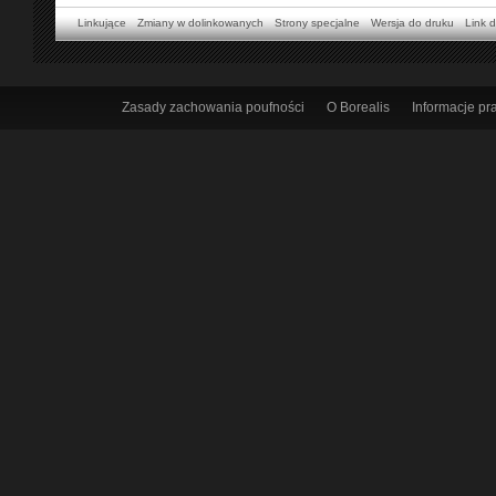
Linkujące
Zmiany w dolinkowanych
Strony specjalne
Wersja do druku
Link d
Zasady zachowania poufności
O Borealis
Informacje p