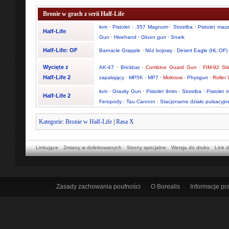
Bronie w grach z serii Half-Life
łom
·
Pistolet
·
.357 Magnum
·
Strzelba
·
Pistolet mas
Half-Life
Gun
·
Hivehand
·
Gluon gun
·
Snark
Half-Life: OF
Barnacle Grapple
·
Nóż bojowy
·
Desert Eagle (HL:OF)
Wycięte z
AK-47
·
Brickbat
·
Combine Guard Gun
·
FIM-92 Sti
Half-Life 2
zapalający
·
MP5K
·
MP7
·
Mołotow
·
Physgun
·
Roller
łom
·
Gravity Gun
·
Pistolet 9mm
·
Strzelba
·
Pistolet
Half-Life 2
Feropody
·
Tau Cannon
·
Stacjonarne działo pulsacyjn
Kategorie
:
Bronie w Half-Life
|
Rasa X
Linkujące
Zmiany w dolinkowanych
Strony specjalne
Wersja do druku
Link d
Zasady zachowania poufności
O Borealis
Informacje p