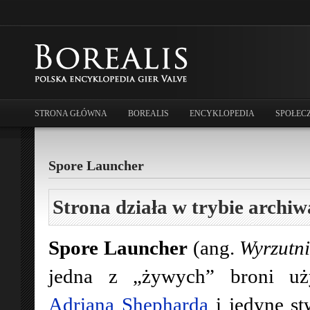
STRONA GŁÓWNA
BOREALIS
ENCYKLOPEDIA
SPOŁEC
Spore Launcher
Strona działa w trybie archiw
Spore Launcher
(ang.
Wyrzutn
jedna z „żywych” broni uż
Adriana Shepharda
i jedyne s