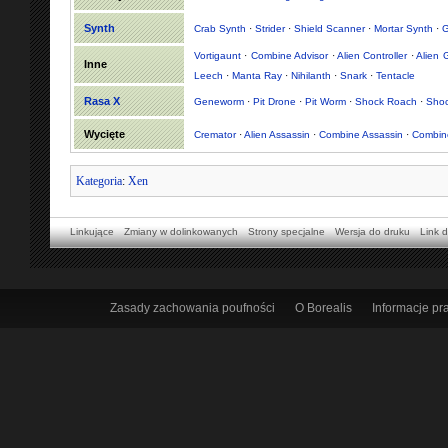
Synth
Crab Synth
·
Strider
·
Shield Scanner
·
Mortar Synth
·
G
Vortigaunt
·
Combine Advisor
·
Alien Controller
·
Alien 
Inne
Leech
·
Manta Ray
·
Nihilanth
·
Snark
·
Tentacle
Rasa X
Geneworm
·
Pit Drone
·
Pit Worm
·
Shock Roach
·
Shoc
Wycięte
Cremator
·
Alien Assassin
·
Combine Assassin
·
Combin
Kategoria
:
Xen
Linkujące
Zmiany w dolinkowanych
Strony specjalne
Wersja do druku
Link d
Zasady zachowania poufności
O Borealis
Informacje p