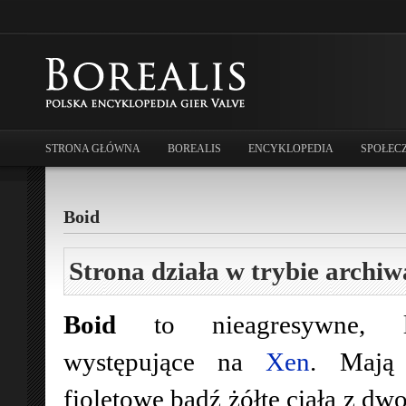
STRONA GŁÓWNA
BOREALIS
ENCYKLOPEDIA
SPOŁEC
Boid
Strona działa w trybie archiw
Boid
to nieagresywne, lat
występujące na
Xen
. Mają 
fioletowe bądź żółte ciała z dw