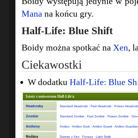
Boidy występują jedynie w po
Mana
na końcu gry.
Half-Life: Blue Shift
Boidy można spotkać na
Xen
, 
Ciekawostki
W dodatku
Half-Life: Blue Shi
Istoty z uniwersum Half-Life'a
Headcraby
Standard Headcrab
·
Fast Headcrab
·
Poison Headcra
Zombie
Standard Zombie
·
Fast Zombie
·
Poison Zombie
·
Gon
Antliony
Antlion
·
Antlion Grub
·
Antlion Guard
·
Antlion Guardia
Rośliny
Drzewo z Xen
·
Fungus
·
Light Stalk