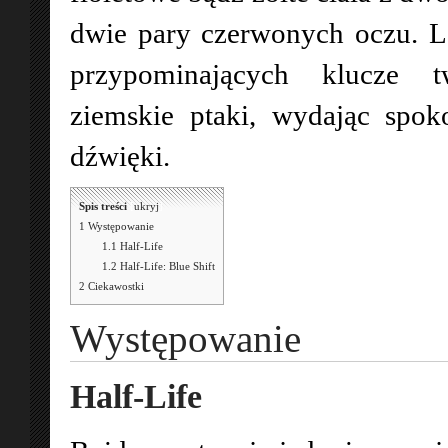
dwie pary czerwonych oczu. L
przypominających klucze t
ziemskie ptaki, wydając spok
dźwięki.
Spis treści
[
ukryj
]
1
Występowanie
1.1
Half-Life
1.2
Half-Life: Blue Shift
2
Ciekawostki
Występowanie
Half-Life