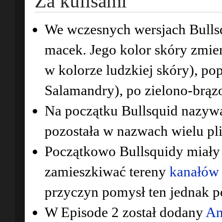
Za kulisami
We wczesnych wersjach Bullsq
macek. Jego kolor skóry zmieni
w kolorze ludzkiej skóry), po
Salamandry), po zielono-brąz
Na początku Bullsquid nazyw
pozostała w nazwach wielu pl
Początkowo Bullsquidy miały
zamieszkiwać tereny
kanałów
przyczyn pomysł ten jednak p
W Episode 2 został dodany
An