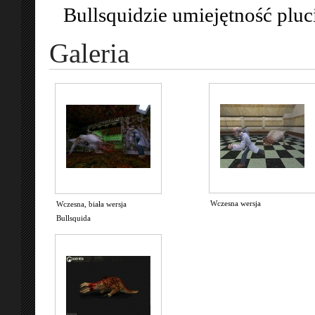
Bullsquidzie umiejętność plu
Galeria
Wczesna wersja
Wczesna, biała wersja
Bullsquida