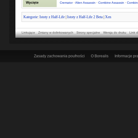
Wycięte
Cremator
·
Alien Assassin
·
Combine Assassin
·
Combin
Kategorie
:
Istoty z Half-Life
|
Istoty z Half-Life 2 Beta
|
Xen
Linkujące
Zmiany w dolinkowanych
Strony specjalne
Wersja do druku
Link d
Zasady zachowania poufności
O Borealis
Informacje p