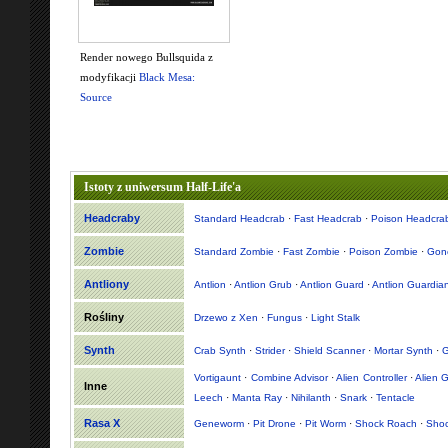
Render nowego Bullsquida z
modyfikacji
Black Mesa:
Source
Istoty z uniwersum Half-Life'a
Headcraby
Standard Headcrab
·
Fast Headcrab
·
Poison Headcra
Zombie
Standard Zombie
·
Fast Zombie
·
Poison Zombie
·
Gon
Antliony
Antlion
·
Antlion Grub
·
Antlion Guard
·
Antlion Guardia
Rośliny
Drzewo z Xen
·
Fungus
·
Light Stalk
Synth
Crab Synth
·
Strider
·
Shield Scanner
·
Mortar Synth
·
G
Vortigaunt
·
Combine Advisor
·
Alien Controller
·
Alien 
Inne
Leech
·
Manta Ray
·
Nihilanth
·
Snark
·
Tentacle
Rasa X
Geneworm
·
Pit Drone
·
Pit Worm
·
Shock Roach
·
Shoc