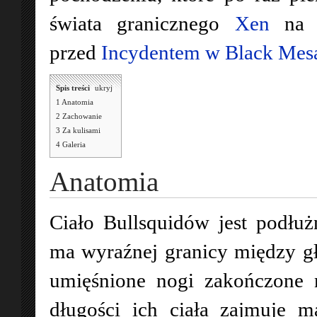
świata granicznego
Xen
na Z
przed
Incydentem w Black Mes
Spis treści
[
ukryj
]
1
Anatomia
2
Zachowanie
3
Za kulisami
4
Galeria
Anatomia
Ciało Bullsquidów jest podłuż
ma wyraźnej granicy między gł
umięśnione nogi zakończone 
długości ich ciała zajmuje 