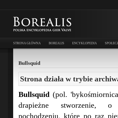
STRONA GŁÓWNA
BOREALIS
ENCYKLOPEDIA
SPOŁEC
Bullsquid
Strona działa w trybie archiw
Bullsquid
(pol. 'bykośmiornica
drapieżne stworzenie, o
pochodzeniu, które po raz pie