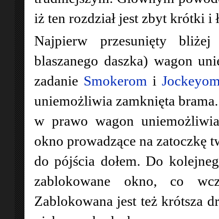
iż ten rozdział jest zbyt krótki 
Najpierw przesunięty bliże
blaszanego daszka) wagon uni
zadanie
Smokerom
i
Jockeyo
uniemożliwia zamknięta brama. P
w prawo wagon uniemożliwia 
okno prowadzące na zatoczkę t
do pójścia dołem. Do kolejneg
zablokowane okno, co wcze
Zablokowana jest też krótsza d