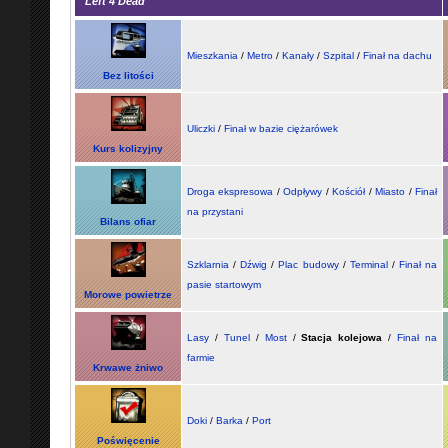
Left 4 Dead
Mieszkania
/
Metro
/
Kanały
/
Szpital
/
Finał na dachu
Bez litości
Uliczki
/
Finał w bazie ciężarówek
Kurs kolizyjny
Droga ekspresowa
/
Odpływy
/
Kościół
/
Miasto
/
Finał
na przystani
Bilans ofiar
Szklarnia
/
Dźwig
/
Plac budowy
/
Terminal
/
Finał na
pasie startowym
Morowe powietrze
Lasy
/
Tunel
/
Most
/
Stacja kolejowa
/
Finał na
farmie
Krwawe żniwo
Doki
/
Barka
/
Port
Poświęcenie