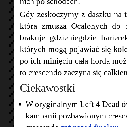
nich po schodach.
Gdy zeskoczymy z daszku na to
która zmusza Ocalonych do p
brakuje gdzieniegdzie barier
których mogą pojawiać się kol
po ich minięciu cała horda moż
to crescendo zaczyna się całkiem
Ciekawostki
W oryginalnym Left 4 Dead ów
kampanii pozbawionym cresce