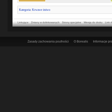
Kategoria
:
Krwawe żniwo
Linkujące
Zmiany w dolinkowanych
Strony specjalne
Wersja do druku
Link d
Zasady zachowania poufności
O Borealis
Informacje p