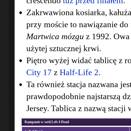
crescendo
tuż przed finałem
.
Zakrwawiona kosiarka, kałuża 
przy moście to nawiązanie do 
Martwica mózgu
z 1992. Owa s
użytej sztucznej krwi.
Piętro wyżej widać tablicę z 
City 17
z
Half-Life 2
.
Ta również stacja nazwana jes
prawdopodobnie najstarszą dz
Jersey. Tablica z nazwą stacji 
Kampanie w serii Left 4 Dead