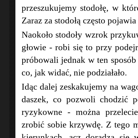
przeszukujemy stodołę, w któ
Zaraz za stodołą często pojawia 
Naokoło stodoły wzrok przyku
głowie - robi się to przy podej
próbowali jednak w ten sposób 
co, jak widać, nie podziałało.
Idąc dalej zeskakujemy na wag
daszek, co pozwoli chodzić 
ryzykowne - można przeleci
zrobić sobie krzywdę. Z tego 
kierunkach, acz doradza się