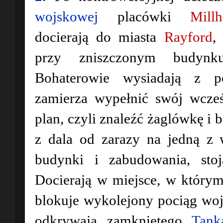
wojskowej
placówki
Mill
docierają do miasta
Rayford
,
przy zniszczonym budynk
Bohaterowie wysiadają z 
zamierza wypełnić swój wcze
plan, czyli znaleźć żaglówkę i 
z dala od zarazy na jedną z 
budynki i zabudowania, sto
Docierają w miejsce, w którym
blokuje wykolejony pociąg w
odkrywają zamkniętego
Tank