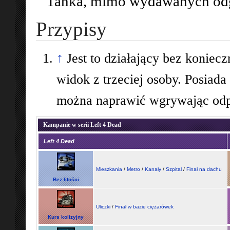
Tanka, mimo wydawanych od
Przypisy
↑
Jest to działający bez koniec
widok z trzeciej osoby. Posiada
można naprawić wgrywając od
Kampanie w serii Left 4 Dead
Left 4 Dead
Mieszkania
/
Metro
/
Kanały
/
Szpital
/
Finał na dachu
Bez litości
Uliczki
/
Finał w bazie ciężarówek
Kurs kolizyjny