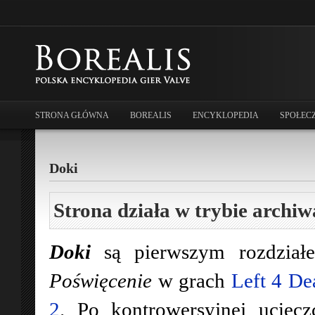
STRONA GŁÓWNA
BOREALIS
ENCYKLOPEDIA
SPOŁEC
Doki
Strona działa w trybie archiw
Doki
są pierwszym rozdział
Poświęcenie
w grach
Left 4 De
2
. Po kontrowersyjnej uciec