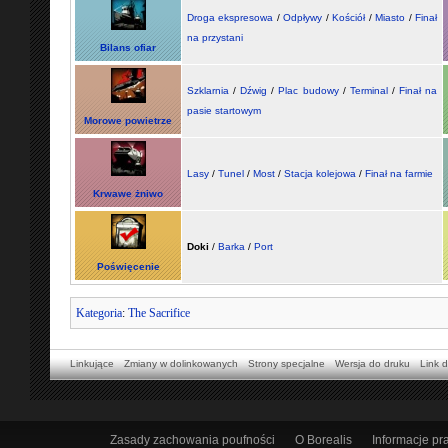
Droga ekspresowa
/
Odpływy
/
Kościół
/
Miasto
/
Finał
na przystani
Bilans ofiar
Szklarnia
/
Dźwig
/
Plac budowy
/
Terminal
/
Finał na
pasie startowym
Morowe powietrze
Lasy
/
Tunel
/
Most
/
Stacja kolejowa
/
Finał na farmie
Krwawe żniwo
Doki
/
Barka
/
Port
Poświęcenie
Kategoria
:
The Sacrifice
Linkujące
Zmiany w dolinkowanych
Strony specjalne
Wersja do druku
Link d
Zasady zachowania poufności
O Borealis
Informacje p