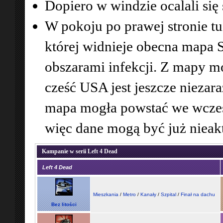
Dopiero w windzie ocalali się 
W pokoju po prawej stronie tu
której widnieje obecna mapa
obszarami infekcji. Z mapy 
cześć USA jest jeszcze niezar
mapa mogła powstać we wczes
więc dane mogą być już nieak
Kampanie w serii Left 4 Dead
Left 4 Dead
Mieszkania
/
Metro
/
Kanały
/
Szpital
/
Finał na dachu
Bez litości