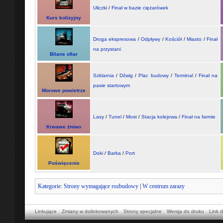
Uliczki
/
Finał w bazie ciężarówek
Kurs kolizyjny
Droga ekspresowa
/
Odpływy
/
Kościół
/
Miasto
/
Finał
na przystani
Bilans ofiar
Szklarnia
/
Dźwig
/
Plac budowy
/
Terminal
/
Finał na
pasie startowym
Morowe powietrze
Lasy
/
Tunel
/
Most
/
Stacja kolejowa
/
Finał na farmie
Krwawe żniwo
Doki
/
Barka
/
Port
Poświęcenie
Kategorie
:
Strony wymagające rozbudowy
|
W centrum zarazy
Linkujące
Zmiany w dolinkowanych
Strony specjalne
Wersja do druku
Link d